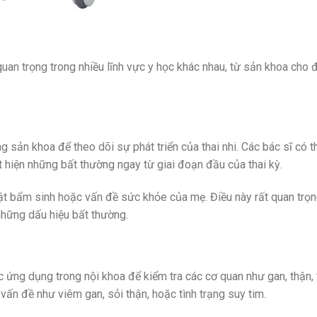
n trọng trong nhiều lĩnh vực y học khác nhau, từ sản khoa cho 
sản khoa để theo dõi sự phát triển của thai nhi. Các bác sĩ có t
hát hiện những bất thường ngay từ giai đoạn đầu của thai kỳ.
 tật bẩm sinh hoặc vấn đề sức khỏe của mẹ. Điều này rất quan trọ
a những dấu hiệu bất thường.
ứng dụng trong nội khoa để kiểm tra các cơ quan như gan, thận, 
vấn đề như viêm gan, sỏi thận, hoặc tình trạng suy tim.