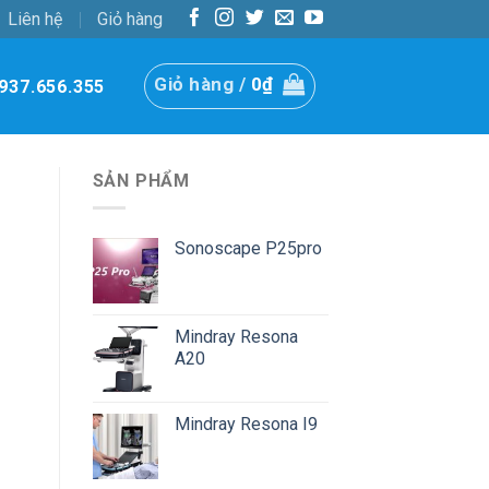
Liên hệ
Giỏ hàng
Giỏ hàng /
0
₫
937.656.355
SẢN PHẨM
Sonoscape P25pro
Mindray Resona
A20
Mindray Resona I9