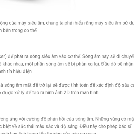
động của máy siêu âm, chúng ta phải hiểu rằng máy siêu âm sử d
h bên trong cơ thể.
r) để phát ra sóng siêu âm vào cơ thể. Sóng âm này sẽ di chuyể
ô khác nhau, một phần sóng âm sẽ bị phản xạ lại. Đầu dò sẽ nhận 
h tín hiệu điện.
mà sóng âm mất để trở lại sẽ được tính toán để xác định độ sâu c
 được xử lý để tạo ra hình ảnh 2D trên màn hình.
tương ứng với cường độ phản hồi của sóng âm. Những vùng có mậ
c biệt về sắc thái màu sắc và độ sáng. Điều này cho phép bác sĩ
 sinh hay tình trạng tổn thương của các cơ quan.