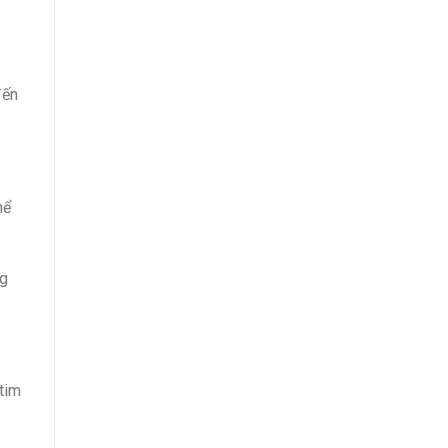
đến
hể
ng
tim