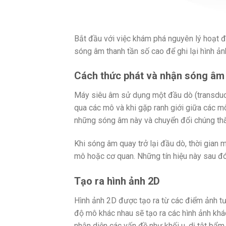
Bắt đầu với việc khám phá nguyên lý hoạt 
sóng âm thanh tần số cao để ghi lại hình ản
Cách thức phát và nhận sóng âm
Máy siêu âm sử dụng một đầu dò (transduce
qua các mô và khi gặp ranh giới giữa các m
những sóng âm này và chuyển đổi chúng thàn
Khi sóng âm quay trở lại đầu dò, thời gian 
mô hoặc cơ quan. Những tín hiệu này sau đó
Tạo ra hình ảnh 2D
Hình ảnh 2D được tạo ra từ các điểm ảnh 
độ mô khác nhau sẽ tạo ra các hình ảnh khá
nhận diện các vấn đề như khối u, dị tật bẩm