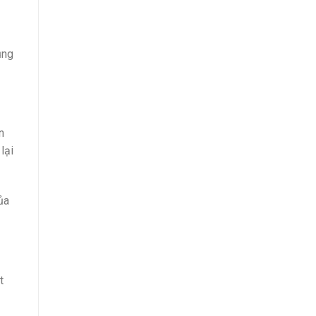
ụng
n
lại
ủa
t