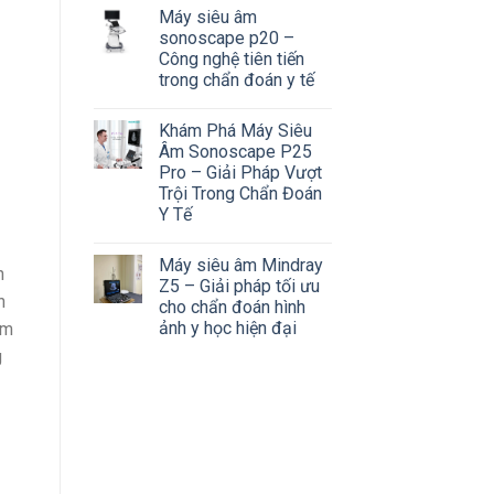
Máy siêu âm
sonoscape p20 –
Công nghệ tiên tiến
trong chẩn đoán y tế
Khám Phá Máy Siêu
Âm Sonoscape P25
Pro – Giải Pháp Vượt
Trội Trong Chẩn Đoán
Y Tế
Máy siêu âm Mindray
n
Z5 – Giải pháp tối ưu
n
cho chẩn đoán hình
ảnh y học hiện đại
âm
g