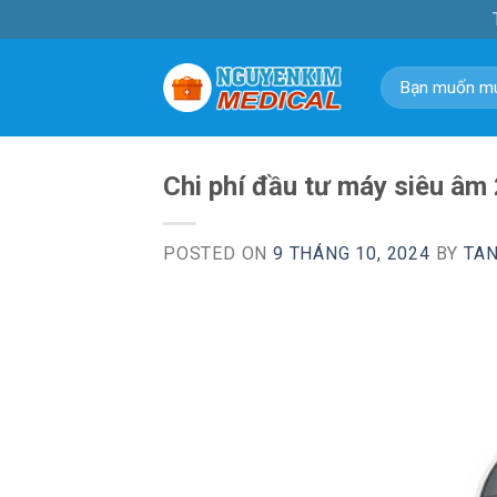
Skip
to
content
Tìm
kiếm:
Chi phí đầu tư máy siêu â
POSTED ON
9 THÁNG 10, 2024
BY
TA