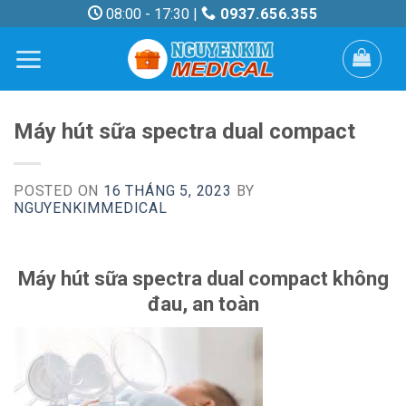
Skip
08:00 - 17:30 |
0937.656.355
to
content
Máy hút sữa spectra dual compact
POSTED ON
16 THÁNG 5, 2023
BY
NGUYENKIMMEDICAL
Máy hút sữa spectra dual compact không
đau, an toàn