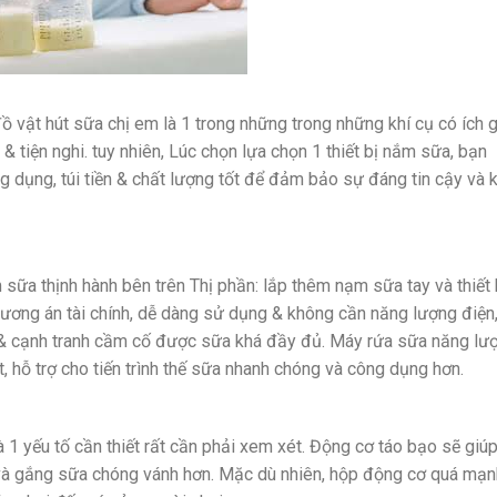
vật hút sữa chị em là 1 trong những trong những khí cụ có ích 
 tiện nghi. tuy nhiên, Lúc chọn lựa chọn 1 thiết bị nắm sữa, bạn
 dụng, túi tiền & chất lượng tốt để đảm bảo sự đáng tin cậy và k
sữa thịnh hành bên trên Thị phần: lắp thêm nạm sữa tay và thiết 
ương án tài chính, dễ dàng sử dụng & không cần năng lượng điện
ay & cạnh tranh cầm cố được sữa khá đầy đủ. Máy rứa sữa năng lư
, hỗ trợ cho tiến trình thế sữa nhanh chóng và công dụng hơn.
 1 yếu tố cần thiết rất cần phải xem xét. Động cơ táo bạo sẽ giú
và gắng sữa chóng vánh hơn. Mặc dù nhiên, hộp động cơ quá mạn