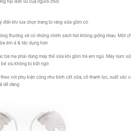
ng hại đến vú của người chơi.
 đến khi lựa chọn trang bị ráng sữa gồm có:
hông thường sẽ có những chính sách hút không giống nhau. Một c
sữa êm ả & tác dụng hơn.
 các bà mẹ phải dùng máy thế sữa khi gồm trẻ em ngủ. Máy núm s
 bé xíu không bị bất ngờ.
theo với phụ kiện cũng như bình cất sữa, cỗ thanh lọc, xuất xắc 
à dễ dàng