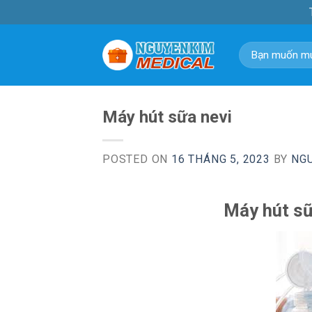
Skip
to
content
Tìm
kiếm:
Máy hút sữa nevi
POSTED ON
16 THÁNG 5, 2023
BY
NG
Máy hút sữ