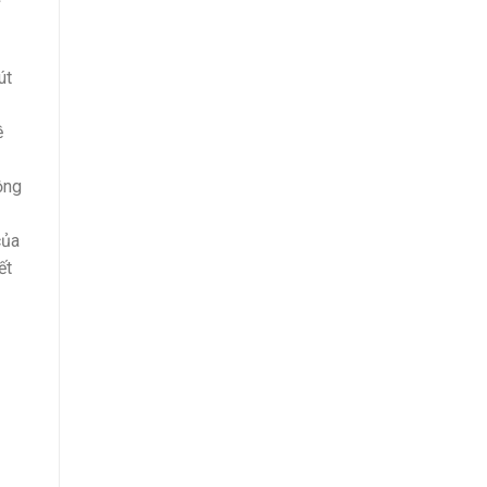
út
ề
ộng
của
ết