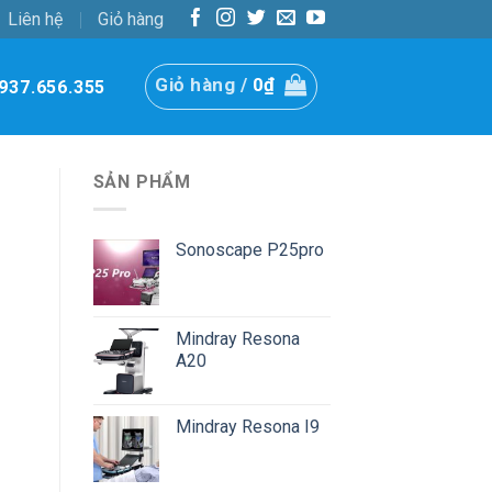
Liên hệ
Giỏ hàng
Giỏ hàng /
0
₫
937.656.355
SẢN PHẨM
Sonoscape P25pro
Mindray Resona
A20
Mindray Resona I9