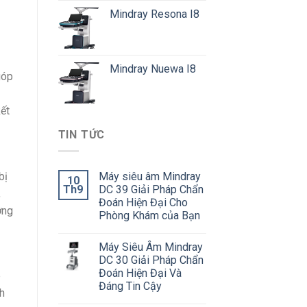
Mindray Resona I8
Mindray Nuewa I8
góp
ết
TIN TỨC
bị
Máy siêu âm Mindray
10
Th9
DC 39 Giải Pháp Chẩn
,
Đoán Hiện Đại Cho
ợng
Phòng Khám của Bạn
Máy Siêu Âm Mindray
DC 30 Giải Pháp Chẩn
Đoán Hiện Đại Và
p
Đáng Tin Cậy
h