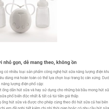
i nhỏ gọn, dễ mang theo, không ồn
ờng có nhiều loại sản phẩm công nghệ hút sữa năng lượng điện kh
tiêu dùng mà hoàn toàn có thể lựa chọn loại trang bị cân xứng. Dướ
a năng lượng điện phổ cập:
ột ống dẫn hút sữa và hay sử dụng cho những bà bầu mong hút s
 sữa phổ biến độc nhất & tất cả túi tiền giá thấp.
g ống hút sữa và được cho phép cùng theo đó hút sữa cả hai bên
chị em đề nghị tiết kiệm chi phí thời gian hoặc có nhu cầu hút sữ