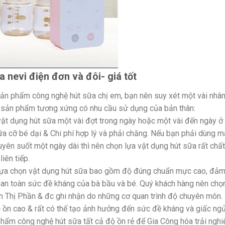
 nevi điện đơn và đôi- giá tốt
ản phẩm công nghệ hút sữa chị em, bạn nên suy xét một vài nhân
sản phẩm tương xứng có nhu cầu sử dụng của bản thân:
vật dụng hút sữa một vài đợt trong ngày hoặc một vài đến ngày ở
sữa cỡ bé dại & Chi phí hợp lý và phải chăng. Nếu bạn phải dùng 
xuyên suốt một ngày dài thì nên chọn lựa vật dụng hút sữa rất chất
iên tiếp.
lựa chọn vật dụng hút sữa bao gồm độ đúng chuẩn mực cao, đả
 an toàn sức đề kháng của bà bầu và bé. Quý khách hàng nên chọ
rên Thị Phần & đc ghi nhận do những cơ quan trình độ chuyên môn.
độ ồn cao & rất có thể tạo ảnh hưởng đến sức đề kháng và giấc ng
hẩm công nghệ hút sữa tất cả độ ồn rẻ để Gia Công hóa trải ngh