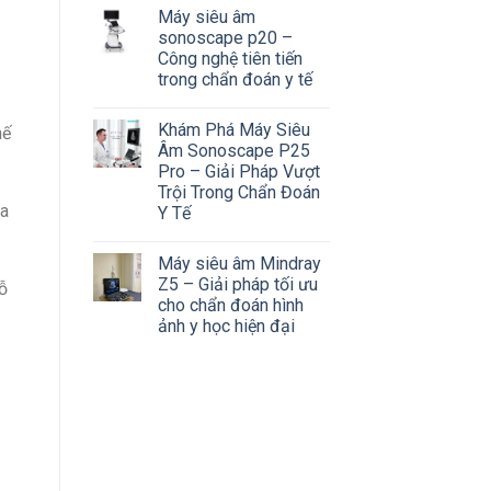
Máy siêu âm
sonoscape p20 –
Công nghệ tiên tiến
trong chẩn đoán y tế
Khám Phá Máy Siêu
hế
Âm Sonoscape P25
Pro – Giải Pháp Vượt
Trội Trong Chẩn Đoán
ữa
Y Tế
Máy siêu âm Mindray
Z5 – Giải pháp tối ưu
cỗ
cho chẩn đoán hình
ảnh y học hiện đại