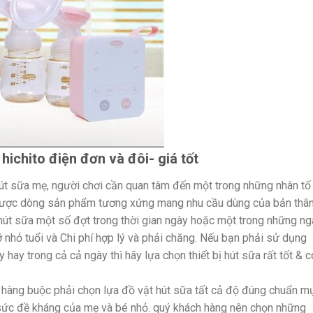
hichito điện đơn và đôi- giá tốt
 hút sữa mẹ, người chơi cần quan tâm đến một trong những nhân tố
được dòng sản phẩm tương xứng mang nhu cầu dùng của bản thân
hút sữa một số đợt trong thời gian ngày hoặc một trong những ng
cỡ nhỏ tuổi và Chi phí hợp lý và phải chăng. Nếu bạn phải sử dụng
ày hay trong cả cả ngày thì hãy lựa chọn thiết bị hút sữa rất tốt & c
hàng buộc phải chọn lựa đồ vật hút sữa tất cả độ đúng chuẩn m
ức đề kháng của mẹ và bé nhỏ. quý khách hàng nên chọn những