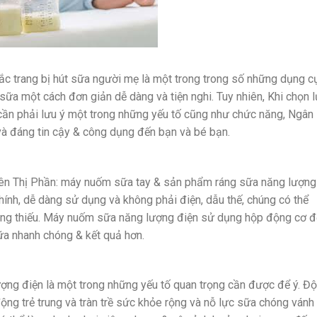
 trang bị hút sữa người mẹ là một trong trong số những dụng c
 sữa một cách đơn giản dễ dàng và tiện nghi. Tuy nhiên, Khi chọn 
ần phải lưu ý một trong những yếu tố cũng như chức năng, Ngân
à đáng tin cậy & công dụng đến bạn và bé bạn.
trên Thị Phần: máy nuốm sữa tay & sản phẩm ráng sữa năng lượng
chính, dễ dàng sử dụng và không phải điện, dẫu thế, chúng có thể
ông thiếu. Máy nuốm sữa năng lượng điện sử dụng hộp động cơ đ
sữa nhanh chóng & kết quả hơn.
ng điện là một trong những yếu tố quan trọng cần được để ý. Đ
ộng trẻ trung và tràn trề sức khỏe rộng và nỗ lực sữa chóng vánh