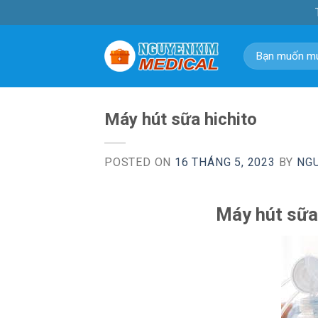
Skip
to
content
Tìm
kiếm:
Máy hút sữa hichito
POSTED ON
16 THÁNG 5, 2023
BY
NG
Máy hút sữa