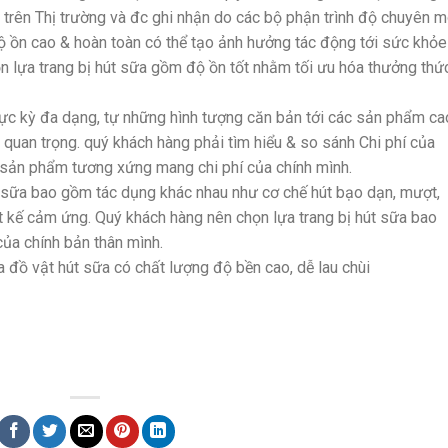
 trên Thị trường và đc ghi nhận do các bộ phận trình độ chuyên m
độ ồn cao & hoàn toàn có thể tạo ảnh hưởng tác động tới sức khỏe
n lựa trang bị hút sữa gồm độ ồn tốt nhằm tối ưu hóa thưởng thứ
cực kỳ đa dạng, tự những hình tượng căn bản tới các sản phẩm ca
 quan trọng. quý khách hàng phải tìm hiểu & so sánh Chi phí của
ản phẩm tương xứng mang chi phí của chính mình.
sữa bao gồm tác dụng khác nhau như cơ chế hút bạo dạn, mượt,
iết kế cảm ứng. Quý khách hàng nên chọn lựa trang bị hút sữa bao
ủa chính bản thân mình.
 đồ vật hút sữa có chất lượng độ bền cao, dễ lau chùi