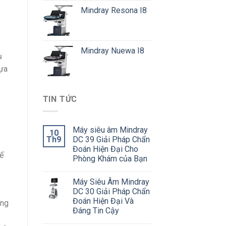
Mindray Resona I8
Mindray Nuewa I8
ụ
lựa
TIN TỨC
Máy siêu âm Mindray
10
Th9
DC 39 Giải Pháp Chẩn
Đoán Hiện Đại Cho
ể
Phòng Khám của Bạn
Máy Siêu Âm Mindray
DC 30 Giải Pháp Chẩn
Đoán Hiện Đại Và
ộng
Đáng Tin Cậy