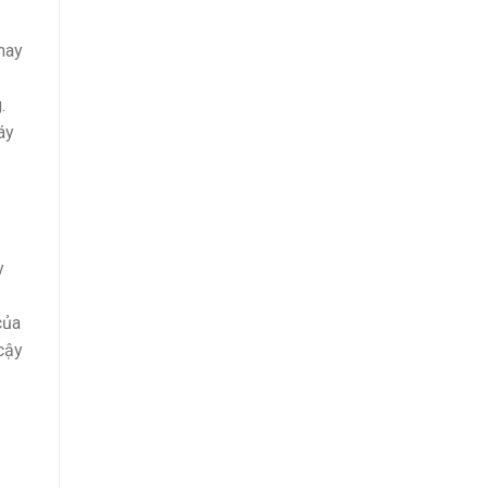
 hay
.
áy
y
của
cậy