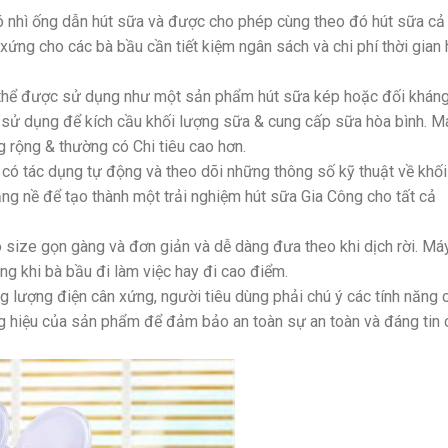
 nhì ống dẫn hút sữa và được cho phép cùng theo đó hút sữa cả
 xứng cho các bà bầu cần tiết kiệm ngân sách và chi phí thời gian
ó thể được sử dụng như một sản phẩm hút sữa kép hoặc đối kháng
 sử dụng để kích cầu khối lượng sữa & cung cấp sữa hòa bình. M
 rộng & thường có Chi tiêu cao hơn.
 có tác dụng tự động và theo dõi những thông số kỹ thuật về khối
ặng nề để tạo thành một trải nghiệm hút sữa Gia Công cho tất cả
 size gọn gàng và đơn giản và dễ dàng đưa theo khi dịch rời. Má
ng khi bà bầu đi làm việc hay đi cao điểm.
ng lượng điện cân xứng, người tiêu dùng phải chú ý các tính năng 
ng hiệu của sản phẩm để đảm bảo an toàn sự an toàn và đáng tin 