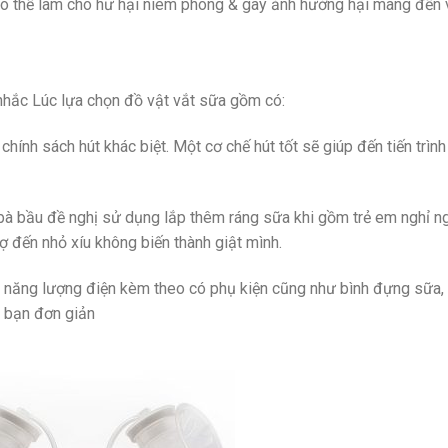
ó thể làm cho hư hại niêm phong & gây ảnh hưởng hại mang đến 
nhắc Lúc lựa chọn đồ vật vắt sữa gồm có:
hính sách hút khác biệt. Một cơ chế hút tốt sẽ giúp đến tiến trình
 bà bầu đề nghị sử dụng lắp thêm ráng sữa khi gồm trẻ em nghỉ ng
ợ đến nhỏ xíu không biến thành giật mình.
 năng lượng điện kèm theo có phụ kiện cũng như bình đựng sữa,
o bạn đơn giản