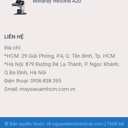
Mindray Resona A20
LIÊN HỆ
Địa chỉ:
*HCM: 29 Giải Phóng, P.4, Q. Tân Bình, Tp. HCM
*Hà Nội: 879 Đường Đê La Thành, P. Ngọc Khánh,
Q.Ba Đình, Hà Nội
Điện thoại: 0936.838.395
Email: maysieuamhcm.com.vn
© Bản quyền thuộc về nguyenkimmedical.com | Thiết kế