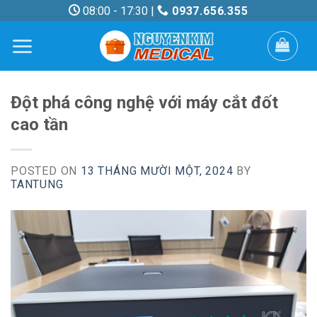
Skip
08:00 - 17:30 |
0937.656.355
to
content
Đột phá công nghệ với máy cắt đốt
cao tần
POSTED ON
13 THÁNG MƯỜI MỘT, 2024
BY
TANTUNG