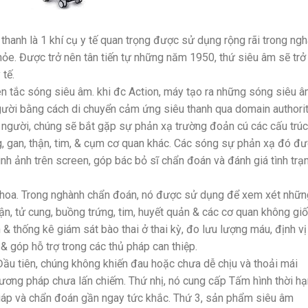
thanh là 1 khí cụ y tế quan trọng được sử dụng rộng rãi trong ng
ỏe. Được trở nên tân tiến tự những năm 1950, thứ siêu âm sẽ trở
tế.
 tắc sóng siêu âm. khi đc Action, máy tạo ra những sóng siêu 
gười bằng cách di chuyển cảm ứng siêu thanh qua domain authori
người, chúng sẽ bắt gặp sự phản xạ trường đoản cú các cấu trúc
, gan, thận, tim, & cụm cơ quan khác. Các sóng sự phản xạ đó đ
ình ảnh trên screen, góp bác bỏ sĩ chẩn đoán và đánh giá tình trạ
khoa. Trong nghành chẩn đoán, nó được sử dụng để xem xét nhữn
ận, tử cung, buồng trứng, tim, huyết quản & các cơ quan không giố
thống kê giám sát bào thai ở thai kỳ, đo lưu lượng máu, định vị
 góp hỗ trợ trong các thủ pháp can thiệp.
ầu tiên, chúng không khiến đau hoặc chưa dễ chịu và thoải mái
ương pháp chưa lấn chiếm. Thứ nhị, nó cung cấp Tấm hình thời hạ
giáp và chẩn đoán gần ngay tức khắc. Thứ 3, sản phẩm siêu âm