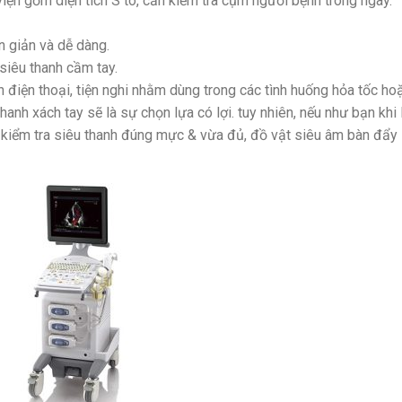
iện gồm diện tích S to, cần kiểm tra cụm người bệnh trong ngày.
n giản và dễ dàng.
siêu thanh cầm tay.
nh điện thoại, tiện nghi nhằm dùng trong các tình huống hỏa tốc ho
nh xách tay sẽ là sự chọn lựa có lợi. tuy nhiên, nếu như bạn khi 
 kiểm tra siêu thanh đúng mực & vừa đủ, đồ vật siêu âm bàn đẩy