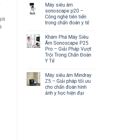
i
Máy siêu âm
sonoscape p20 –
Công nghệ tiên tiến
giá
trong chẩn đoán y tế
à
Khám Phá Máy Siêu
Âm Sonoscape P25
Pro – Giải Pháp Vượt
Trội Trong Chẩn Đoán
Y Tế
Máy siêu âm Mindray
Z5 – Giải pháp tối ưu
cho chẩn đoán hình
ảnh y học hiện đại