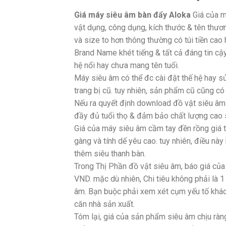
Giá máy siêu âm bàn đẩy Aloka
Giá của m
vật dụng, công dụng, kích thước & tên thươ
và size to hơn thông thường có túi tiền cao
Brand Name khét tiếng & tất cả đáng tin cậ
hệ nổi hay chưa mang tên tuổi.
Máy siêu âm có thể đc cài đặt thế hệ hay s
trang bị cũ. tuy nhiên, sản phẩm cũ cũng có t
Nếu ra quyết định download đồ vật siêu â
đầy đủ tuổi thọ & đảm bảo chất lượng cao 
Giá của máy siêu âm cầm tay đền rồng giá t
gàng và tính dế yêu cao. tuy nhiên, điều nà
thêm siêu thanh bàn.
Trong Thị Phần đồ vật siêu âm, báo giá của 
VND. mặc dù nhiên, Chi tiêu không phải là 1
âm. Bạn buộc phải xem xét cụm yếu tố khác 
căn nhà sản xuất.
Tóm lại, giá của sản phẩm siêu âm chịu ràn