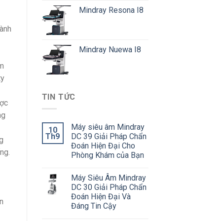
Mindray Resona I8
hành
Mindray Nuewa I8
âm
ty
TIN TỨC
ược
ng
Máy siêu âm Mindray
10
Th9
DC 39 Giải Pháp Chẩn
g
Đoán Hiện Đại Cho
ng.
Phòng Khám của Bạn
Máy Siêu Âm Mindray
DC 30 Giải Pháp Chẩn
Đoán Hiện Đại Và
n
Đáng Tin Cậy