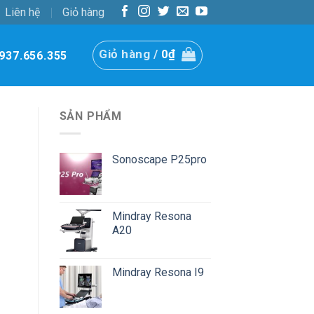
Liên hệ
Giỏ hàng
Giỏ hàng /
0
₫
937.656.355
SẢN PHẨM
Sonoscape P25pro
Mindray Resona
A20
Mindray Resona I9