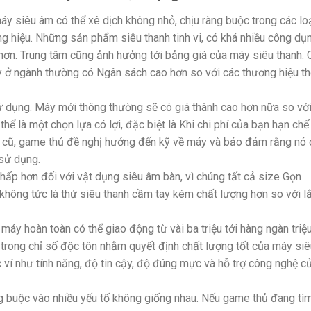
áy siêu âm có thể xê dịch không nhỏ, chịu ràng buộc trong các lo
ng hiệu. Những sản phẩm siêu thanh tinh vi, có khá nhiều công dụ
 hơn. Trung tâm cũng ảnh hưởng tới bảng giá của máy siêu thanh. 
y ở ngành thường có Ngân sách cao hơn so với các thương hiệu th
ử dụng. Máy mới thông thường sẽ có giá thành cao hơn nữa so vớ
hể là một chọn lựa có lợi, đặc biệt là Khi chi phí của bạn hạn chế.
m cũ, game thủ đề nghị hướng đến kỹ về máy và bảo đảm rằng nó 
sử dụng.
hấp hơn đối với vật dụng siêu âm bàn, vì chúng tất cả size Gọn
y không tức là thứ siêu thanh cầm tay kém chất lượng hơn so với l
máy hoàn toàn có thể giao động từ vài ba triệu tới hàng ngàn triệ
 trong chỉ số độc tôn nhằm quyết định chất lượng tốt của máy siê
ví như tính năng, độ tin cậy, độ đúng mực và hỗ trợ công nghệ c
g buộc vào nhiều yếu tố không giống nhau. Nếu game thủ đang tì