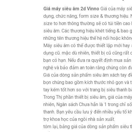
Giá máy siêu âm 2d Vinno
Giá của máy siêu
dụng, chức năng, form size & thương hiệu. 
size to hơn thông thường sẽ có túi tiền c
siêu âm. Các thương hiệu khét tiếng & bao 
những tên thương hiệu thế hệ nổi hoặc khôn
Máy siêu âm có thể được thiết lập mới hay 
dụng cũ. mặc dù nhiên, thiết bị cũ cũng rất 
bạn có hạn. Nếu đưa ra quyết định mua sản
nghệ và bảo đảm an toàn rằng chúng còn đủ
Giá của dòng sản phẩm siêu âm xách tay đề
bọn chúng bao gồm kích thước nhỏ gọn và tí
tay kém tốt hơn so với trang bị siêu thanh b
Trong Thị phần thiết bị siêu âm, giá của máy
nhiên, Ngân sách Chưa hẳn là 1 trong chỉ s
thanh. Bạn yêu cầu lưu ý đến nhiều yếu tố k
trợ khoa học của ngôi nhà sản xuất.
tóm lại, bảng giá của dòng sản phẩm siêu t