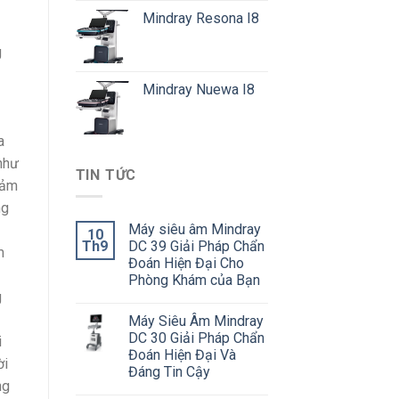
Mindray Resona I8
g
Mindray Nuewa I8
a
như
TIN TỨC
cảm
ng
Máy siêu âm Mindray
10
Th9
DC 39 Giải Pháp Chẩn
m
Đoán Hiện Đại Cho
Phòng Khám của Bạn
g
Máy Siêu Âm Mindray
DC 30 Giải Pháp Chẩn
i
Đoán Hiện Đại Và
ời
Đáng Tin Cậy
ng