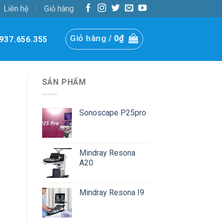
Liên hệ
Giỏ hàng
Giỏ hàng /
0
₫
937.656.355
SẢN PHẨM
Sonoscape P25pro
Mindray Resona
A20
Mindray Resona I9