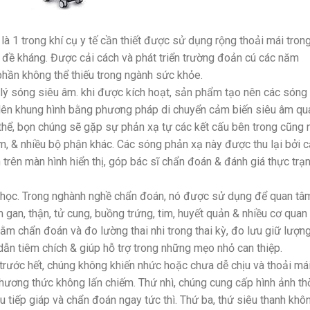
à 1 trong khí cụ y tế cần thiết được sử dụng rộng thoải mái tron
đề kháng. Được cải cách và phát triển trường đoản cú các năm
hần không thể thiếu trong ngành sức khỏe.
ý sóng siêu âm. khi được kích hoạt, sản phẩm tạo nên các sóng
lên khung hình bằng phương pháp di chuyển cảm biến siêu âm qu
thể, bọn chúng sẽ gặp sự phản xạ tự các kết cấu bên trong cũng 
tim, & nhiều bộ phận khác. Các sóng phản xạ này được thu lại bởi 
trên màn hình hiển thị, góp bác sĩ chẩn đoán & đánh giá thực trạ
 học. Trong nghành nghề chẩn đoán, nó được sử dụng để quan tâ
 gan, thận, tử cung, buồng trứng, tim, huyết quản & nhiều cơ quan
 chẩn đoán và đo lường thai nhi trong thai kỳ, đo lưu giữ lượn
dẫn tiêm chích & giúp hỗ trợ trong những mẹo nhỏ can thiệp.
trước hết, chúng không khiến nhức hoặc chưa dễ chịu và thoải má
ương thức không lấn chiếm. Thứ nhì, chúng cung cấp hình ảnh th
 tiếp giáp và chẩn đoán ngay tức thì. Thứ ba, thứ siêu thanh khô