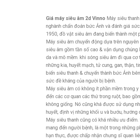
Giá máy siêu âm 2d Vinno
Máy siêu thanh l
nghành chẩn đoán bức Ảnh và đánh giá sức 
1950, đồ vật siêu âm đang biến thành một p
Máy siêu âm chuyển động dựa trên nguyên l
siêu âm gồm tần số cao & vận dụng chúng 
da và mô mềm. khi sóng siêu âm đi qua cơ 
những kia, huyết mạch, tử cung, gan, thận, 
biến siêu thanh & chuyển thành bức Ảnh bên 
sức đề kháng của người bị bệnh.
Máy siêu âm có không ít phần mềm trong y
đến các cơ quan các thứ trong ruột, bao gồm
không giống. Nó cũng khá được sử dụng nhằm
huyết, định vị những khối u và bướu, hướng 
Máy siêu thanh cũng có khá nhiều ưu điểm. 
mang đến người bệnh, là một trong những ph
hạn thực, được chấp nhận chưng sĩ quan liêu