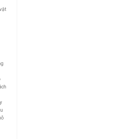
vật
ng
o
ách
uy
êu
hỗ