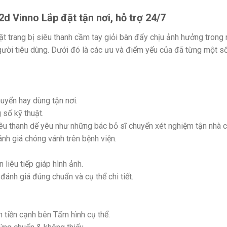
d Vinno Lắp đặt tận nơi, hỗ trợ 24/7
ặt trang bị siêu thanh cầm tay giỏi bàn đẩy chịu ảnh hưởng trong
gười tiêu dùng. Dưới đó là các ưu và điểm yếu của đã từng một s
huyển hay dùng tận nơi.
số kỹ thuật.
êu thanh dế yêu như những bác bỏ sĩ chuyển xét nghiệm tận nhà 
nh giá chóng vánh trên bệnh viện.
liêu tiếp giáp hình ảnh.
đánh giá đúng chuẩn và cụ thể chi tiết.
n tiền cạnh bên Tấm hình cụ thể.