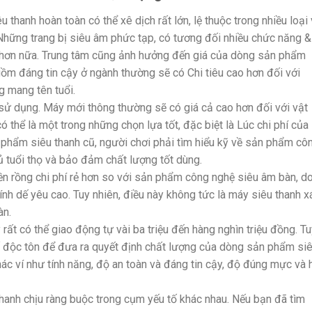
 thanh hoàn toàn có thể xê dịch rất lớn, lệ thuộc trong nhiều loại 
Những trang bị siêu âm phức tạp, có tương đối nhiều chức năng &
ao hơn nữa. Trung tâm cũng ảnh hưởng đến giá của dòng sản phẩm
gồm đáng tin cậy ở ngành thường sẽ có Chi tiêu cao hơn đối với
g mang tên tuổi.
sử dụng. Máy mới thông thường sẽ có giá cả cao hơn đối với vật
có thể là một trong những chọn lựa tốt, đặc biệt là Lúc chi phí của
 phẩm siêu thanh cũ, người chơi phải tìm hiểu kỹ về sản phẩm cô
 tuổi thọ và bảo đảm chất lượng tốt dùng.
n rồng chi phí rẻ hơn so với sản phẩm công nghệ siêu âm bàn, d
nh dế yêu cao. Tuy nhiên, điều này không tức là máy siêu thanh x
àn.
 rất có thể giao động tự vài ba triệu đến hàng nghìn triệu đồng. T
ố độc tôn để đưa ra quyết định chất lượng của dòng sản phẩm si
hác ví như tính năng, độ an toàn và đáng tin cậy, độ đúng mực và 
hanh chịu ràng buộc trong cụm yếu tố khác nhau. Nếu bạn đã tìm