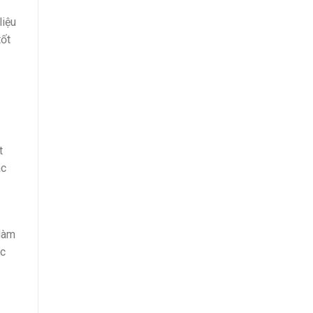
liệu
tốt
t
ác
 làm
ác