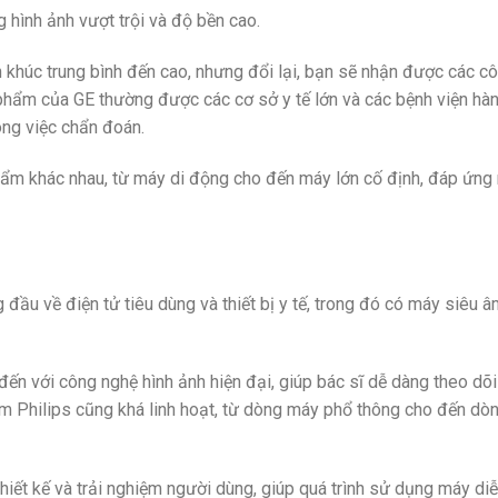
 hình ảnh vượt trội và độ bền cao.
khúc trung bình đến cao, nhưng đổi lại, bạn sẽ nhận được các c
n phẩm của GE thường được các cơ sở y tế lớn và các bệnh viện hà
ong việc chẩn đoán.
ẩm khác nhau, từ máy di động cho đến máy lớn cố định, đáp ứng
 đầu về điện tử tiêu dùng và thiết bị y tế, trong đó có máy siêu 
ến với công nghệ hình ảnh hiện đại, giúp bác sĩ dễ dàng theo dõ
hẩm Philips cũng khá linh hoạt, từ dòng máy phổ thông cho đến dò
thiết kế và trải nghiệm người dùng, giúp quá trình sử dụng máy di