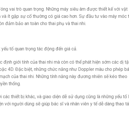
óng vai trò quan trọng. Những máy siêu âm được thiết kế với vật 
 và ít gặp sự cố thường có giá cao hơn. Sự đầu tư vào máy móc 
còn đảm bảo an toàn cho thai phụ và thai nhi.
 yếu tố quan trọng tác động đến giá cả.
 định giới tính của thai nhi mà còn có thể phát hiện sớm các dị tậ
oặc 4D. Đặc biệt, những chức năng như Doppler màu cho phép b
mạch của thai nhi. Những tính năng này đương nhiên sẽ kéo theo
uyền thống.
ới các thiết bị khác, và giao diện dễ sử dụng cũng là những yếu tố
ện với người dùng sẽ giúp bác sĩ và nhân viên y tế dễ dàng thao t