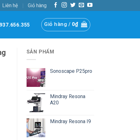
Liên hệ
Giỏ hàng
Giỏ hàng /
0
₫
937.656.355
ng
SẢN PHẨM
Sonoscape P25pro
Mindray Resona
A20
Mindray Resona I9