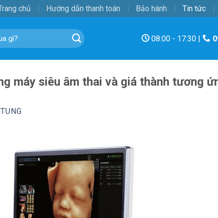
Trang chủ
Hướng dẫn thanh toán
Bảo hành
Tin tức
08:00 - 17:30 |
0
ng máy siêu âm thai và giá thành tương ứ
NTUNG