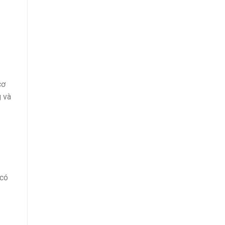
cơ
g và
 có