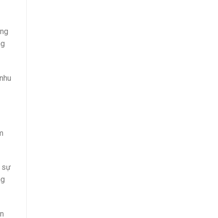
ông
ng
 nhu
âm
i sự
ng
ễn