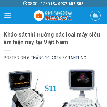
Skip
08:00 - 17:30 |
0937.656.355
to
content
Khảo sát thị trường các loại máy siêu
âm hiện nay tại Việt Nam
POSTED ON
6 THÁNG 10, 2024
BY
TANTUNG