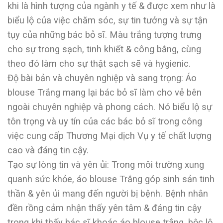
khi là hình tượng của ngành y tế & được xem như là
biểu lộ của việc chăm sóc, sự tin tưởng và sự tận
tụy của những bác bỏ sĩ. Màu trắng tượng trưng
cho sự trong sạch, tinh khiết & công bằng, cùng
theo đó làm cho sự thật sạch sẽ và hygienic.
Độ bài bản và chuyên nghiệp và sang trọng: Áo
blouse Trắng mang lại bác bỏ sĩ làm cho vẻ bên
ngoài chuyên nghiệp và phong cách. Nó biểu lộ sự
tôn trọng và uy tín của các bác bỏ sĩ trong công
việc cung cấp Thương Mại dịch Vụ y tế chất lượng
cao và đáng tin cậy.
Tạo sự lòng tin và yên ủi: Trong môi trường xung
quanh sức khỏe, áo blouse Trắng góp sinh sản tinh
thần & yên ủi mang đến người bị bệnh. Bệnh nhân
đền rồng cảm nhận thấy yên tâm & đáng tin cậy
trong khi thấy bác sĩ khoác áo blouse trắng, bộc lộ