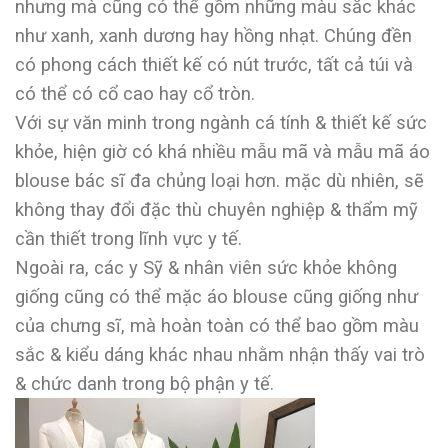
nhưng mà cũng có thể gồm những màu sắc khác
như xanh, xanh dương hay hồng nhạt. Chúng đền
có phong cách thiết kế có nút trước, tất cả túi và
có thể có cổ cao hay cổ tròn.
Với sự văn minh trong ngành cá tính & thiết kế sức
khỏe, hiện giờ có khá nhiều mẫu mã và mẫu mã áo
blouse bác sĩ đa chủng loại hơn. mặc dù nhiên, sẽ
không thay đổi đặc thù chuyên nghiệp & thẩm mỹ
cần thiết trong lĩnh vực y tế.
Ngoài ra, các y Sỹ & nhân viên sức khỏe không
giống cũng có thể mặc áo blouse cũng giống như
của chưng sĩ, mà hoàn toàn có thể bao gồm màu
sắc & kiểu dáng khác nhau nhằm nhận thấy vai trò
& chức danh trong bộ phận y tế.