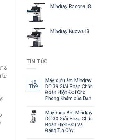
Mindray Resona I8
Mindray Nuewa I8
TIN TỨC
sĩ &
g từ
Máy siêu âm Mindray
10
Th9
DC 39 Giải Pháp Chẩn
Đoán Hiện Đại Cho
Phòng Khám của Bạn
cổ
Máy Siêu Âm Mindray
o
DC 30 Giải Pháp Chẩn
n
Đoán Hiện Đại Và
Đáng Tin Cậy