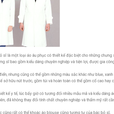
 sĩ là một loại áo âu phục có thiết kế đặc biệt cho những chưng 
ưng sĩ bao gồm kiểu dáng chuyên nghiệp và tiện lợi, được gia côn
 điển, nhưng cũng có thể gồm những màu sắc khác như blue, xanh
ế sở hữu nút trước, gồm túi và hoàn toàn có thể gồm cổ cao hay 
hiết kế y tế, lúc bấy giờ có tương đối nhiều mẫu mã và kiểu dáng á
iên, đã không thay đổi tính chất chuyên nghiệp và thẩm mỹ rất cầ
ác cũng rất có thể khoác áo blouse cũng tương tự của bác bỏ sĩ,