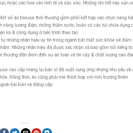
oại, hoặc các hoa văn tinh tế và sắc sảo. Những chi tiết này sản x
n: Một số áo blouse thời thượng gồm phối kết hợp các chức năng ti
nh năng lượng điện, chống thấm nước, hoặc có các túi chứa dụng 
n lợi & công dụng ở tiến trình thao tác.
 tự những nhãn hiệu uy tín trong ngành bắt mắt sức khỏe sẽ đảm
phẩm. Những nhãn hiệu đã được xác nhận và bao gồm nổi tiếng tr
ời thượng đền đem đến sự an toàn và tin cậy & chất lượng cao đ
ouse cao cấp mang lại bác sĩ đề xuất cung ứng những nhu yếu về
ỏe. Đồng thời, áo cũng phải mê thích hợp với môi trường thiên
ngoài bài bản và đẳng cấp