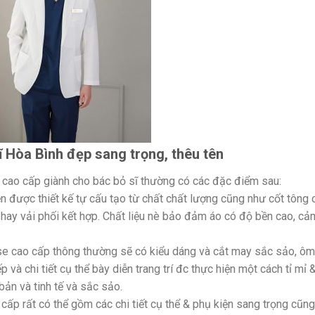
ĩ Hòa Bình đẹp sang trọng, thêu tên
 cao cấp giành cho bác bỏ sĩ thường có các đặc điểm sau:
n được thiết kế tự cấu tạo từ chất chất lượng cũng như cốt tông 
ái hay vải phối kết hợp. Chất liệu nè bảo đảm áo có độ bền cao, cả
se cao cấp thông thường sẽ có kiểu dáng và cắt may sắc sảo, ôm
 và chi tiết cụ thể bày diễn trang trí đc thực hiện một cách tỉ mỉ 
ản và tinh tế và sắc sảo.
 cấp rất có thể gồm các chi tiết cụ thể & phụ kiện sang trọng cũng