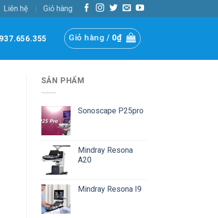
Liên hệ
Giỏ hàng
Giỏ hàng /
0
₫
937.656.355
SẢN PHẨM
Sonoscape P25pro
Mindray Resona
A20
Mindray Resona I9