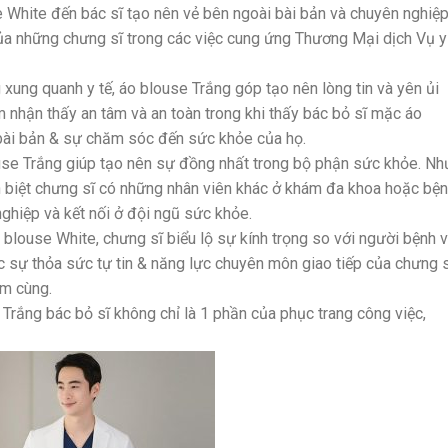
 White đến bác sĩ tạo nên vẻ bên ngoài bài bản và chuyên nghiệp
 của những chưng sĩ trong các việc cung ứng Thương Mại dịch Vụ y
 xung quanh y tế, áo blouse Trắng góp tạo nên lòng tin và yên ủi
nhận thấy an tâm và an toàn trong khi thấy bác bỏ sĩ mặc áo
 bài bản & sự chăm sóc đến sức khỏe của họ.
use Trắng giúp tạo nên sự đồng nhất trong bộ phận sức khỏe. Nh
 biệt chưng sĩ có những nhân viên khác ở khám đa khoa hoặc bệ
ghiệp và kết nối ở đội ngũ sức khỏe.
 blouse White, chưng sĩ biểu lộ sự kính trọng so với người bệnh 
c sự thỏa sức tự tin & năng lực chuyên môn giao tiếp của chưng s
àm cùng.
 Trắng bác bỏ sĩ không chỉ là 1 phần của phục trang công việc,