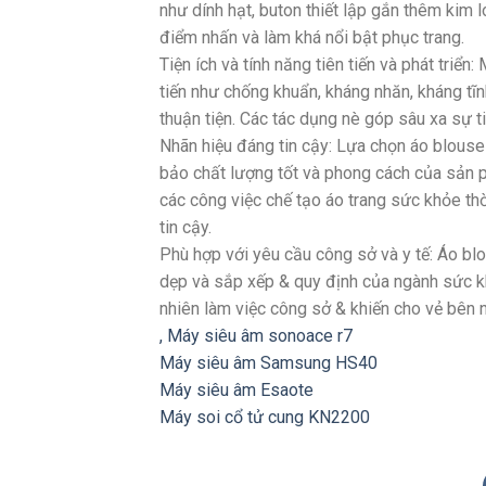
như dính hạt, buton thiết lập gắn thêm kim l
điểm nhấn và làm khá nổi bật phục trang.
Tiện ích và tính năng tiên tiến và phát triể
tiến như chống khuẩn, kháng nhăn, kháng tĩ
thuận tiện. Các tác dụng nè góp sâu xa sự tiệ
Nhãn hiệu đáng tin cậy: Lựa chọn áo blouse
bảo chất lượng tốt và phong cách của sản 
các công việc chế tạo áo trang sức khỏe th
tin cậy.
Phù hợp với yêu cầu công sở và y tế: Áo bl
dẹp và sắp xếp & quy định của ngành sức kh
nhiên làm việc công sở & khiến cho vẻ bên 
,
Máy siêu âm sonoace r7
Máy siêu âm Samsung HS40
Máy siêu âm Esaote
Máy soi cổ tử cung KN2200