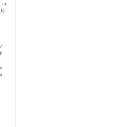
 và
 tế
ư
nh
và
ĩ