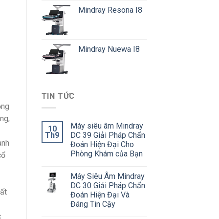
Mindray Resona I8
Mindray Nuewa I8
TIN TỨC
ọng
ng,
Máy siêu âm Mindray
10
Th9
DC 39 Giải Pháp Chẩn
anh
Đoán Hiện Đại Cho
Phòng Khám của Bạn
cổ
Máy Siêu Âm Mindray
DC 30 Giải Pháp Chẩn
ất
Đoán Hiện Đại Và
Đáng Tin Cậy
c