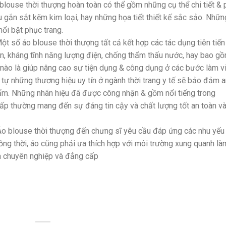
 blouse thời thượng hoàn toàn có thể gồm những cụ thể chi tiết &
u gắn sắt kẽm kim loại, hay những họa tiết thiết kế sắc sảo. Nhữn
nổi bật phục trang.
 Một số áo blouse thời thượng tất cả kết hợp các tác dụng tiên tiến
n, kháng tĩnh năng lượng điện, chống thẩm thấu nước, hay bao g
g nào là giúp nâng cao sự tiện dụng & công dụng ở các bước làm vi
tự những thương hiệu uy tín ở ngành thời trang y tế sẽ bảo đảm a
ẩm. Những nhãn hiệu đã được công nhận & gồm nổi tiếng trong
ấp thường mang đến sự đáng tin cậy và chất lượng tốt an toàn v
Áo blouse thời thượng đến chưng sĩ yêu cầu đáp ứng các nhu yếu
ồng thời, áo cũng phải ưa thích hợp với môi trường xung quanh là
và chuyên nghiệp và đẳng cấp