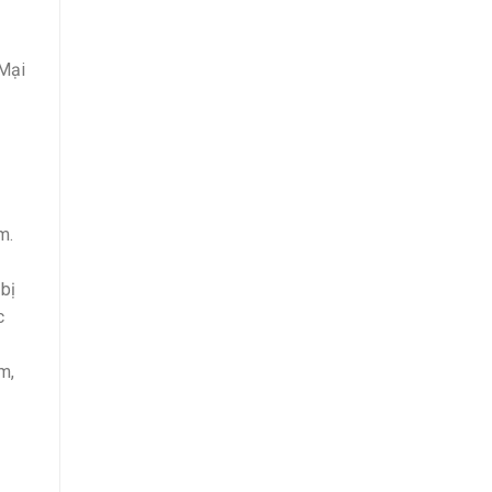
 Mại
m.
 bị
c
m,