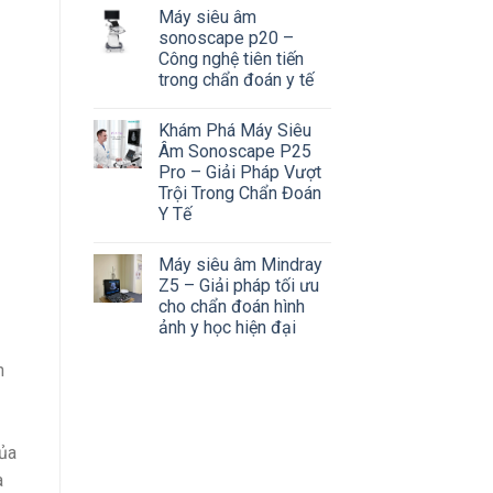
Máy siêu âm
sonoscape p20 –
Công nghệ tiên tiến
trong chẩn đoán y tế
Khám Phá Máy Siêu
Âm Sonoscape P25
Pro – Giải Pháp Vượt
Trội Trong Chẩn Đoán
Y Tế
Máy siêu âm Mindray
Z5 – Giải pháp tối ưu
cho chẩn đoán hình
ảnh y học hiện đại
n
của
à