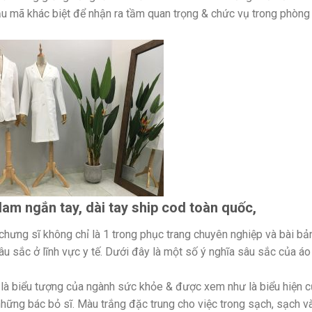
ẫu mã khác biệt để nhận ra tầm quan trọng & chức vụ trong phòng
am ngắn tay, dài tay ship cod toàn quốc,
hưng sĩ không chỉ là 1 trong phục trang chuyên nghiệp và bài bả
 sắc ở lĩnh vực y tế. Dưới đây là một số ý nghĩa sâu sắc của áo
 là biểu tượng của ngành sức khỏe & được xem như là biểu hiện 
những bác bỏ sĩ. Màu trắng đặc trung cho việc trong sạch, sạch v