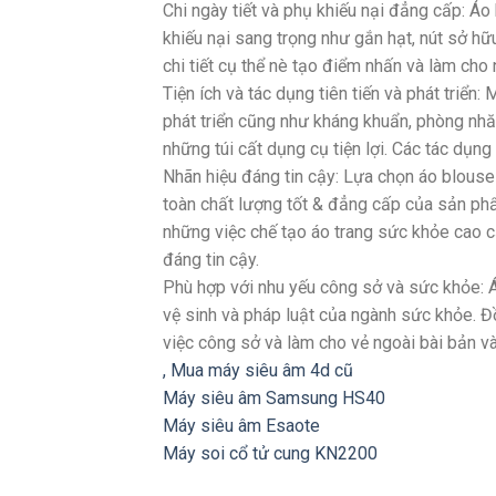
Chi ngày tiết và phụ khiếu nại đẳng cấp: Áo
khiếu nại sang trọng như gắn hạt, nút sở hữ
chi tiết cụ thể nè tạo điểm nhấn và làm cho 
Tiện ích và tác dụng tiên tiến và phát triển:
phát triển cũng như kháng khuẩn, phòng nhă
những túi cất dụng cụ tiện lợi. Các tác dụn
Nhãn hiệu đáng tin cậy: Lựa chọn áo blouse 
toàn chất lượng tốt & đẳng cấp của sản ph
những việc chế tạo áo trang sức khỏe cao c
đáng tin cậy.
Phù hợp với nhu yếu công sở và sức khỏe: 
vệ sinh và pháp luật của ngành sức khỏe. Đ
việc công sở và làm cho vẻ ngoài bài bản 
,
Mua máy siêu âm 4d cũ
Máy siêu âm Samsung HS40
Máy siêu âm Esaote
Máy soi cổ tử cung KN2200