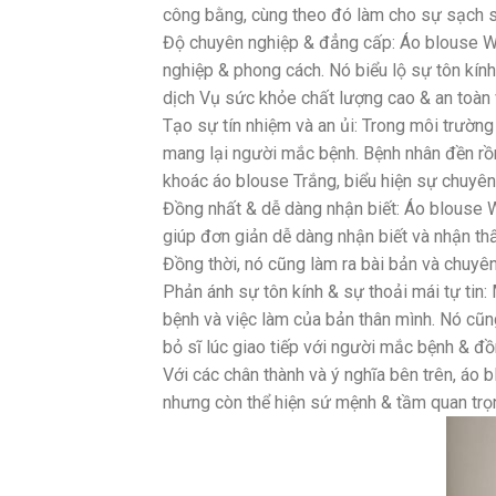
công bằng, cùng theo đó làm cho sự sạch s
Độ chuyên nghiệp & đẳng cấp: Áo blouse Wh
nghiệp & phong cách. Nó biểu lộ sự tôn kín
dịch Vụ sức khỏe chất lượng cao & an toàn 
Tạo sự tín nhiệm và an ủi: Trong môi trường
mang lại người mắc bệnh. Bệnh nhân đền rồn
khoác áo blouse Trắng, biểu hiện sự chuyê
Đồng nhất & dễ dàng nhận biết: Áo blouse 
giúp đơn giản dễ dàng nhận biết và nhận th
Đồng thời, nó cũng làm ra bài bản và chuyên
Phản ánh sự tôn kính & sự thoải mái tự tin:
bệnh và việc làm của bản thân mình. Nó cũn
bỏ sĩ lúc giao tiếp với người mắc bệnh & đồ
Với các chân thành và ý nghĩa bên trên, áo 
nhưng còn thể hiện sứ mệnh & tầm quan trọ