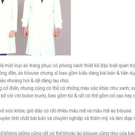
à một loại áo trang phục có phong cách thiết kế đặc biệt quan tr
ông đền, áo blouse chưng sĩ bao gồm kiểu dáng bài bản & tiện dụ
ệu nhoáng hơi & dễ dàng lau chùi.
g cổ điển, nhưng cũng có thể có những màu sắc khác như xanh, x
kế với với buton trước, bao gồm túi & rất có thể gồm cổ cao hay 
t kế sức khỏe, giờ đây có rất nhiều mẫu mã và mẫu mã áo blouse
guyên tính chất bài bản và chuyên nghiệp và thẩm mỹ và làm đẹp r
 tế không giống cũng rất có thể khoác áo blouse cũng như của bá