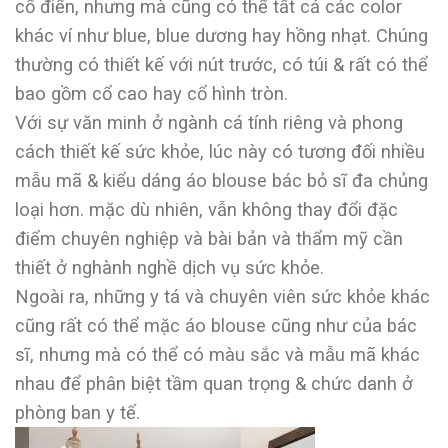
cổ điển, nhưng mà cũng có thể tất cả các color
khác ví như blue, blue dương hay hồng nhạt. Chúng
thường có thiết kế với nút trước, có túi & rất có thể
bao gồm cổ cao hay cổ hình tròn.
Với sự văn minh ở ngành cá tính riêng và phong
cách thiết kế sức khỏe, lúc này có tương đối nhiều
mẫu mã & kiểu dáng áo blouse bác bỏ sĩ đa chủng
loại hơn. mặc dù nhiên, vẫn không thay đổi đặc
điểm chuyên nghiệp và bài bản và thẩm mỹ cần
thiết ở nghành nghề dịch vụ sức khỏe.
Ngoài ra, những y tá và chuyên viên sức khỏe khác
cũng rất có thể mặc áo blouse cũng như của bác
sĩ, nhưng mà có thể có màu sắc và mẫu mã khác
nhau để phân biệt tầm quan trọng & chức danh ở
phòng ban y tế.