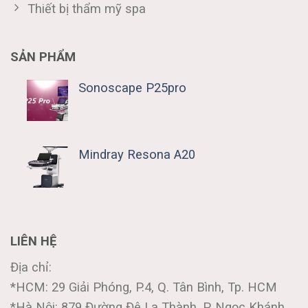
Thiết bị thẩm mỹ spa
SẢN PHẨM
Sonoscape P25pro
Mindray Resona A20
LIÊN HỆ
Địa chỉ:
*HCM: 29 Giải Phóng, P.4, Q. Tân Bình, Tp. HCM
*Hà Nội: 879 Đường Đê La Thành, P. Ngọc Khánh,