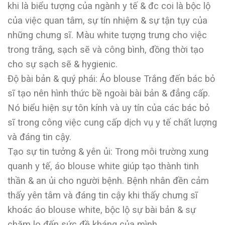
khi là biểu tượng của ngành y tế & đc coi là bộc lộ
của việc quan tâm, sự tín nhiệm & sự tận tụy của
những chưng sĩ. Màu white tượng trưng cho việc
trong trắng, sạch sẽ và công bình, đồng thời tạo
cho sự sạch sẽ & hygienic.
Độ bài bản & quý phái: Áo blouse Trắng đến bác bỏ
sĩ tạo nên hình thức bề ngoài bài bản & đẳng cấp.
Nó biểu hiện sự tôn kính và uy tín của các bác bỏ
sĩ trong công việc cung cấp dịch vụ y tế chất lượng
và đáng tin cậy.
Tạo sự tin tưởng & yên ủi: Trong môi trường xung
quanh y tế, áo blouse white giúp tạo thành tinh
thần & an ủi cho người bệnh. Bệnh nhân đền cảm
thấy yên tâm và đáng tin cậy khi thấy chưng sĩ
khoác áo blouse white, bộc lộ sự bài bản & sự
chăm lo đến sức đề kháng của mình.