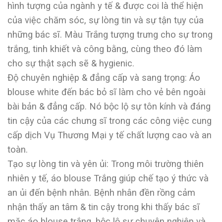
hình tượng của ngành y tế & được coi là thể hiện
của việc chăm sóc, sự lòng tin và sự tận tụy của
những bác sĩ. Màu Trắng tượng trưng cho sự trong
trắng, tinh khiết và công bằng, cùng theo đó làm
cho sự thật sạch sẽ & hygienic.
Độ chuyên nghiệp & đẳng cấp và sang trọng: Áo
blouse white đến bác bỏ sĩ làm cho vẻ bên ngoài
bài bản & đẳng cấp. Nó bộc lộ sự tôn kính và đáng
tin cậy của các chưng sĩ trong các công việc cung
cấp dịch Vụ Thương Mại y tế chất lượng cao và an
toàn.
Tạo sự lòng tin và yên ủi: Trong môi trường thiên
nhiên y tế, áo blouse Trắng giúp chế tạo ý thức và
an ủi đến bệnh nhân. Bệnh nhân đền rồng cảm
nhận thấy an tâm & tin cậy trong khi thấy bác sĩ
mặc áo blouse trắng, bộc lộ sự chuyên nghiệp và