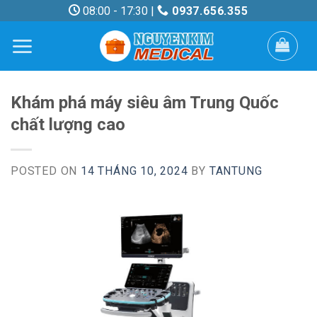
Skip
08:00 - 17:30 |
0937.656.355
to
content
Khám phá máy siêu âm Trung Quốc
chất lượng cao
POSTED ON
14 THÁNG 10, 2024
BY
TANTUNG