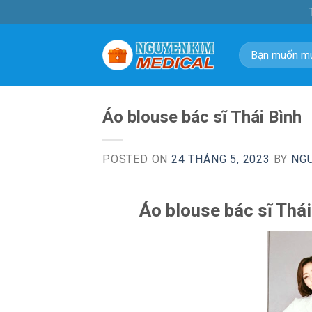
Skip
to
content
Tìm
kiếm:
Áo blouse bác sĩ Thái Bình
POSTED ON
24 THÁNG 5, 2023
BY
NG
Áo blouse bác sĩ Thá