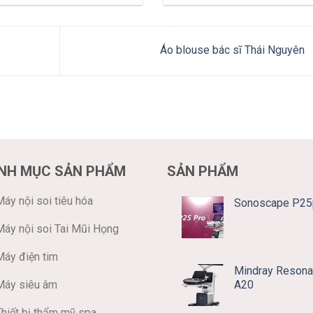
Áo blouse bác sĩ Thái Nguyên
NH MỤC SẢN PHẨM
SẢN PHẨM
áy nội soi tiêu hóa
Sonoscape P25
Máy nội soi Tai Mũi Họng
Máy điện tim
Mindray Resona
A20
Máy siêu âm
Thiết bị thẩm mỹ spa