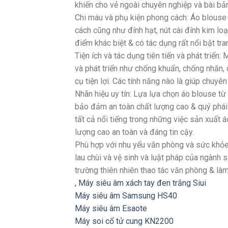
khiến cho vẻ ngoài chuyên nghiệp và bài bả
Chi máu và phụ kiện phong cách: Áo blouse 
cách cũng như đính hạt, nút cài đính kim loại
điểm khác biệt & có tác dụng rất nổi bật tra
Tiện ích và tác dụng tiên tiến và phát triể
và phát triển như chống khuẩn, chống nhăn, 
cụ tiện lợi. Các tính năng nào là giúp chuyê
Nhãn hiệu uy tín: Lựa lựa chọn áo blouse từ
bảo đảm an toàn chất lượng cao & quý phá
tất cả nổi tiếng trong những việc sản xuất á
lượng cao an toàn và đáng tin cậy.
Phù hợp với nhu yếu văn phòng và sức khỏe
lau chùi và vệ sinh và luật pháp của ngành
trường thiên nhiên thao tác văn phòng & là
,
Máy siêu âm xách tay đen trắng Siui
Máy siêu âm Samsung HS40
Máy siêu âm Esaote
Máy soi cổ tử cung KN2200