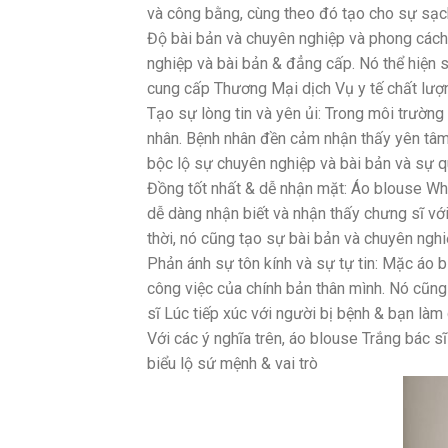
và công bằng, cùng theo đó tạo cho sự sạch
Độ bài bản và chuyên nghiệp và phong cách
nghiệp và bài bản & đẳng cấp. Nó thể hiện s
cung cấp Thương Mại dịch Vụ y tế chất lượn
Tạo sự lòng tin và yên ủi: Trong môi trường
nhân. Bệnh nhân đền cảm nhận thấy yên tâm v
bộc lộ sự chuyên nghiệp và bài bản và sự q
Đồng tốt nhất & dễ nhận mặt: Áo blouse Whi
dễ dàng nhận biết và nhận thấy chưng sĩ vớ
thời, nó cũng tạo sự bài bản và chuyên nghi
Phản ánh sự tôn kính và sự tự tin: Mặc áo b
công việc của chính bản thân mình. Nó cũng
sĩ Lúc tiếp xúc với người bị bệnh & bạn làm
Với các ý nghĩa trên, áo blouse Trắng bác 
biểu lộ sứ mệnh & vai trò