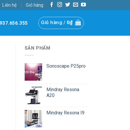
Liên hệ
Giỏ hàng
Giỏ hàng /
0
₫
937.656.355
SẢN PHẨM
Sonoscape P25pro
Mindray Resona
A20
Mindray Resona I9