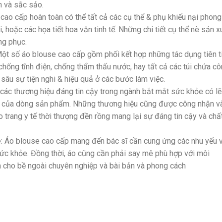
n và sắc sảo.
cao cấp hoàn toàn có thể tất cả các cụ thể & phụ khiếu nại phong
, hoặc các họa tiết hoa văn tinh tế. Những chi tiết cụ thể nè sản x
ng phục.
n: Một số áo blouse cao cấp gồm phối kết hợp những tác dụng tiên t
chống tĩnh điện, chống thẩm thấu nước, hay tất cả các túi chứa c
n sâu sự tiện nghi & hiệu quả ở các bước làm việc.
 các thương hiệu đáng tin cậy trong ngành bắt mắt sức khỏe có lẽ
i của dòng sản phẩm. Những thương hiệu cũng được công nhận v
o trang y tế thời thượng đền rồng mang lại sự đáng tin cậy và chấ
: Áo blouse cao cấp mang đến bác sĩ cần cung ứng các nhu yếu 
 sức khỏe. Đồng thời, áo cũng cần phải say mê phù hợp với môi
m cho bề ngoài chuyên nghiệp và bài bản và phong cách