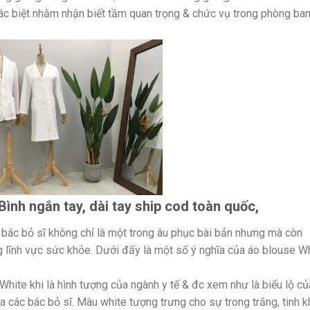
ác biệt nhằm nhận biết tầm quan trọng & chức vụ trong phòng ba
Bình ngắn tay, dài tay ship cod toàn quốc,
 bác bỏ sĩ không chỉ là một trong âu phục bài bản nhưng mà còn
g lĩnh vực sức khỏe. Dưới đấy là một số ý nghĩa của áo blouse W
hite khi là hình tượng của ngành y tế & đc xem như là biểu lộ củ
a các bác bỏ sĩ. Màu white tượng trưng cho sự trong trắng, tinh k