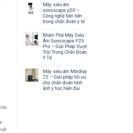
Máy siêu âm
n
sonoscape p20 –
Công nghệ tiên tiến
trong chẩn đoán y tế
Khám Phá Máy Siêu
Âm Sonoscape P25
Pro – Giải Pháp Vượt
Trội Trong Chẩn Đoán
Y Tế
Máy siêu âm Mindray
Z5 – Giải pháp tối ưu
cho chẩn đoán hình
ảnh y học hiện đại
hite
a
hiết