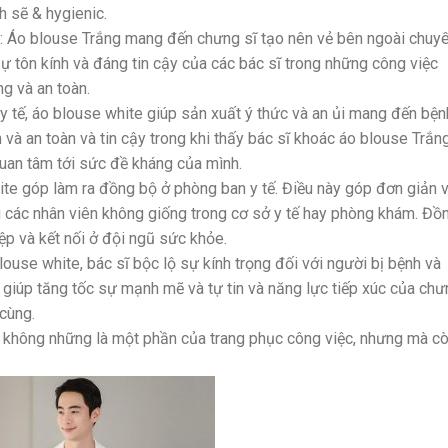
 sẽ & hygienic.
: Áo blouse Trắng mang đến chưng sĩ tạo nên vẻ bên ngoài chuy
ự tôn kính và đáng tin cậy của các bác sĩ trong những công việc
g và an toàn.
 y tế, áo blouse white giúp sản xuất ý thức và an ủi mang đến bện
à an toàn và tin cậy trong khi thấy bác sĩ khoác áo blouse Trắng
uan tâm tới sức đề kháng của mình.
te góp làm ra đồng bộ ở phòng ban y tế. Điều này góp đơn giản 
i các nhân viên không giống trong cơ sở y tế hay phòng khám. Đồ
ệp và kết nối ở đội ngũ sức khỏe.
louse white, bác sĩ bộc lộ sự kính trọng đối với người bị bệnh và
 giúp tăng tốc sự mạnh mẽ và tự tin và năng lực tiếp xúc của chư
 cùng.
sĩ không những là một phần của trang phục công việc, nhưng mà c