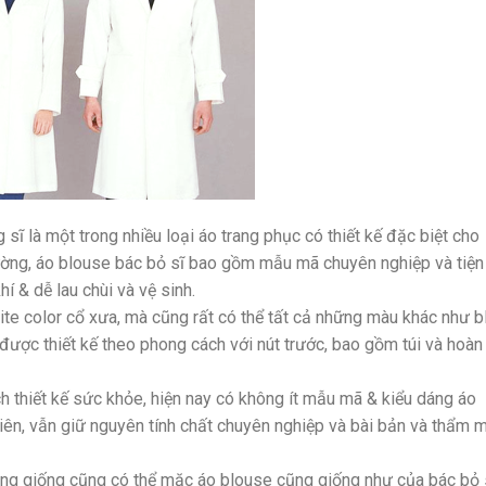
sĩ là một trong nhiều loại áo trang phục có thiết kế đặc biệt cho
hường, áo blouse bác bỏ sĩ bao gồm mẫu mã chuyên nghiệp và tiện
í & dễ lau chùi và vệ sinh.
te color cổ xưa, mà cũng rất có thể tất cả những màu khác như b
ược thiết kế theo phong cách với nút trước, bao gồm túi và hoàn
ch thiết kế sức khỏe, hiện nay có không ít mẫu mã & kiểu dáng áo
hiên, vẫn giữ nguyên tính chất chuyên nghiệp và bài bản và thẩm 
hông giống cũng có thể mặc áo blouse cũng giống như của bác bỏ s