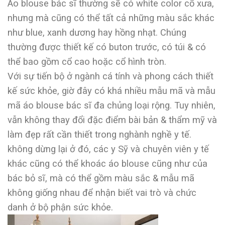
Áo blouse bác sĩ thường sẽ có white color cổ xưa,
nhưng mà cũng có thể tất cả những màu sắc khác
như blue, xanh dương hay hồng nhạt. Chúng
thường được thiết kế có buton trước, có túi & có
thể bao gồm cổ cao hoặc cổ hình tròn.
Với sự tiến bộ ở ngành cá tính và phong cách thiết
kế sức khỏe, giờ đây có khá nhiều mẫu mã và mẫu
mã áo blouse bác sĩ đa chủng loại rộng. Tuy nhiên,
vẫn không thay đổi đặc điểm bài bản & thẩm mỹ và
làm đẹp rất cần thiết trong nghành nghề y tế.
không dừng lại ở đó, các y Sỹ và chuyên viên y tế
khác cũng có thể khoác áo blouse cũng như của
bác bỏ sĩ, mà có thể gồm màu sắc & mẫu mã
không giống nhau để nhận biết vai trò và chức
danh ở bộ phận sức khỏe.