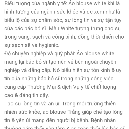
Biểu tượng của ngành y tế: Áo blouse white khi là
hình tượng của ngành sức khỏe và đc xem như là
biểu lộ của sự chăm sóc, sự lòng tin và sự tận tụy
của các bác bỏ sĩ. Màu White tượng trưng cho sự
trong sáng, sạch và công bình, đồng thời khiến cho
sự sạch sẽ và hygienic.
Độ chuyên nghiệp và quý phái: Áo blouse white
mang lại bác bỏ sĩ tạo nên vẻ bên ngoài chuyên
nghiệp và đẳng cấp. Nó biểu hiện sự tôn kính & uy
tín của những bác bỏ sĩ trong những công việc
cung cấp Thương Mại & dịch Vụ y tế chất lượng
cao & đáng tin cậy.
Tạo sự lòng tin và an ủi: Trong môi trường thiên
nhiên sức khỏe, áo blouse Trắng giúp chế tạo lòng
tin & yên ủi mang đến người bị bệnh. Bệnh nhân
thường cảm thấy yên tâm & an toàn thấy lúc bác sĩ