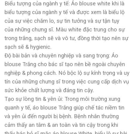
Biểu tượng của ngành y tế: Áo blouse white khi là
biểu tượng của ngành y tế và được xem là biểu lộ
của sự việc chăm lo, sự tin tưởng và sự tận tụy
của những chưng sĩ. Màu white đặc trung cho sự
trong trắng, sạch sẽ và vô tư, đồng thời tạo nên sự
sạch sẽ & hygienic.
Độ bài bản và chuyên nghiệp và sang trọng: Áo
blouse Trắng cho bác sĩ tạo nên bề ngoài chuyên
nghiệp & phong cách. Nó bộc lộ sự kính trọng và uy
tín của những chưng sĩ trong việc cung cấp dịch vụ
sức khỏe chất lượng và đáng tin cậy.
Tạo sự lòng tin & yên ủi: Trong môi trường xung
quanh y tế, áo blouse Trắng giúp chế tác niềm tin
và yên ủi đến người bị bệnh. Bệnh nhân thường
cảm thấy an tâm & an toàn và tin cậy trong khi
thấy bác bỏ sĩ mặc áo blouse White, biểu lộ sự bài