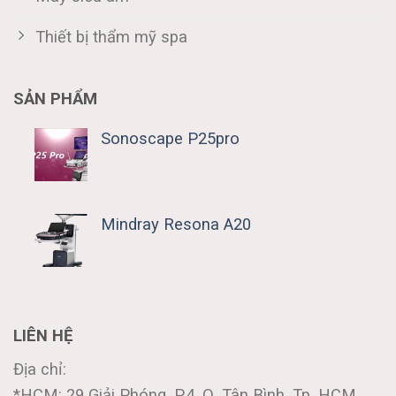
Thiết bị thẩm mỹ spa
SẢN PHẨM
Sonoscape P25pro
Mindray Resona A20
LIÊN HỆ
Địa chỉ:
*HCM: 29 Giải Phóng, P.4, Q. Tân Bình, Tp. HCM