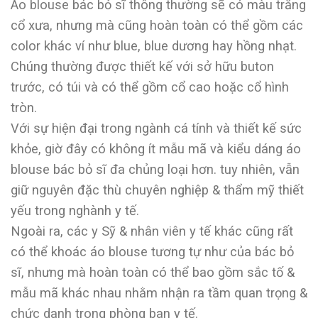
Áo blouse bác bỏ sĩ thông thường sẽ có màu trắng
cổ xưa, nhưng mà cũng hoàn toàn có thể gồm các
color khác ví như blue, blue dương hay hồng nhạt.
Chúng thường được thiết kế với sở hữu buton
trước, có túi và có thể gồm cổ cao hoặc cổ hình
tròn.
Với sự hiện đại trong ngành cá tính và thiết kế sức
khỏe, giờ đây có không ít mẫu mã và kiểu dáng áo
blouse bác bỏ sĩ đa chủng loại hơn. tuy nhiên, vẫn
giữ nguyên đặc thù chuyên nghiệp & thẩm mỹ thiết
yếu trong nghành y tế.
Ngoài ra, các y Sỹ & nhân viên y tế khác cũng rất
có thể khoác áo blouse tương tự như của bác bỏ
sĩ, nhưng mà hoàn toàn có thể bao gồm sắc tố &
mẫu mã khác nhau nhằm nhận ra tầm quan trọng &
chức danh trong phòng ban y tế.