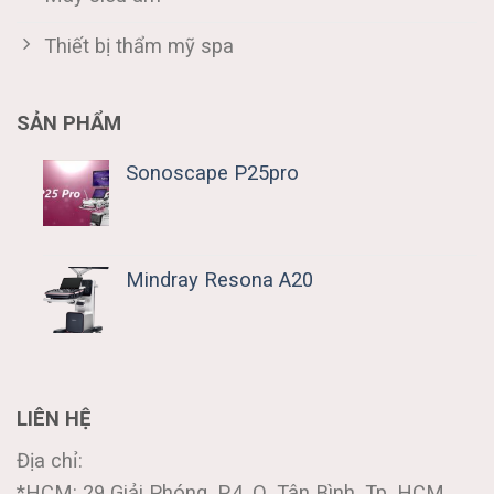
Thiết bị thẩm mỹ spa
SẢN PHẨM
Sonoscape P25pro
Mindray Resona A20
LIÊN HỆ
Địa chỉ:
*HCM: 29 Giải Phóng, P.4, Q. Tân Bình, Tp. HCM