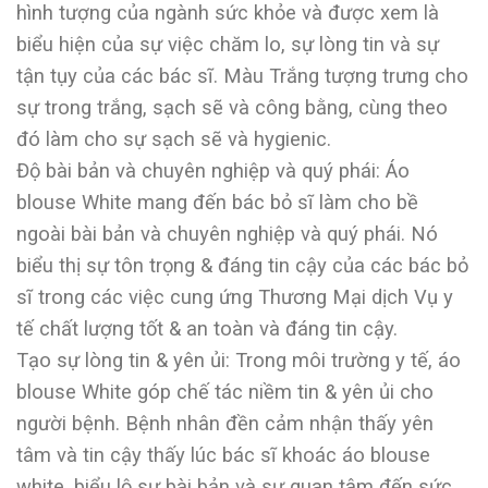
hình tượng của ngành sức khỏe và được xem là
biểu hiện của sự việc chăm lo, sự lòng tin và sự
tận tụy của các bác sĩ. Màu Trắng tượng trưng cho
sự trong trắng, sạch sẽ và công bằng, cùng theo
đó làm cho sự sạch sẽ và hygienic.
Độ bài bản và chuyên nghiệp và quý phái: Áo
blouse White mang đến bác bỏ sĩ làm cho bề
ngoài bài bản và chuyên nghiệp và quý phái. Nó
biểu thị sự tôn trọng & đáng tin cậy của các bác bỏ
sĩ trong các việc cung ứng Thương Mại dịch Vụ y
tế chất lượng tốt & an toàn và đáng tin cậy.
Tạo sự lòng tin & yên ủi: Trong môi trường y tế, áo
blouse White góp chế tác niềm tin & yên ủi cho
người bệnh. Bệnh nhân đền cảm nhận thấy yên
tâm và tin cậy thấy lúc bác sĩ khoác áo blouse
white, biểu lộ sự bài bản và sự quan tâm đến sức