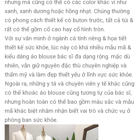
nhưng mà cũng có thể có các color khác ví như
xanh, xanh dương hoặc hồng nhạt. Chúng thường
có phong cách thiết kế có buton trước, tất cả túi &
rất có thể gồm cổ cao hay cổ hình tròn.
Với sự văn minh ở ngành cá tính riêng & họa tiết
thiết kế sức khỏe, lúc này có khá nhiều mẫu mã &
kiểu dáng áo blouse bác sĩ đa dạng rộng. mặc dù
nhiên, vẫn giữ nguyên đặc thù chuyên nghiệp và
thẩm mỹ và làm đẹp thiết yếu ở lĩnh vực sức khỏe.
Ngoài ra, những y tá và chuyên viên y tế khác cũng
có thể khoác áo blouse cũng tương tự của bác sĩ,
nhưng hoàn toàn có thể bao gồm màu sắc và mẫu
mã khác biệt nhằm nhận biết vai trò và chức vụ ở
phòng ban sức khỏe.