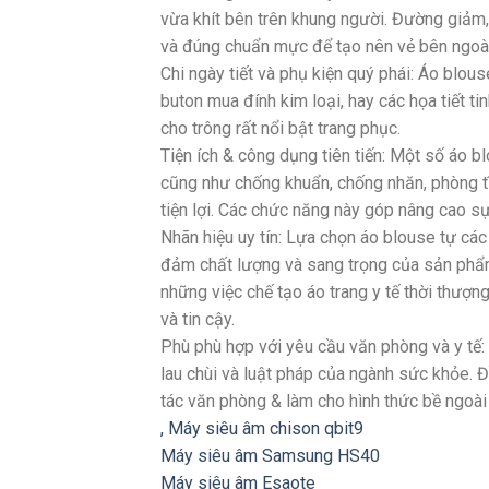
vừa khít bên trên khung người. Đường giảm, g
và đúng chuẩn mực để tạo nên vẻ bên ngoài
Chi ngày tiết và phụ kiện quý phái: Áo blou
buton mua đính kim loại, hay các họa tiết t
cho trông rất nổi bật trang phục.
Tiện ích & công dụng tiên tiến: Một số áo b
cũng như chống khuẩn, chống nhăn, phòng tĩ
tiện lợi. Các chức năng này góp nâng cao sự 
Nhãn hiệu uy tín: Lựa chọn áo blouse tự cá
đảm chất lượng và sang trọng của sản phẩ
những việc chế tạo áo trang y tế thời thượ
và tin cậy.
Phù phù hợp với yêu cầu văn phòng và y tế:
lau chùi và luật pháp của ngành sức khỏe. 
tác văn phòng & làm cho hình thức bề ngoà
,
Máy siêu âm chison qbit9
Máy siêu âm Samsung HS40
Máy siêu âm Esaote