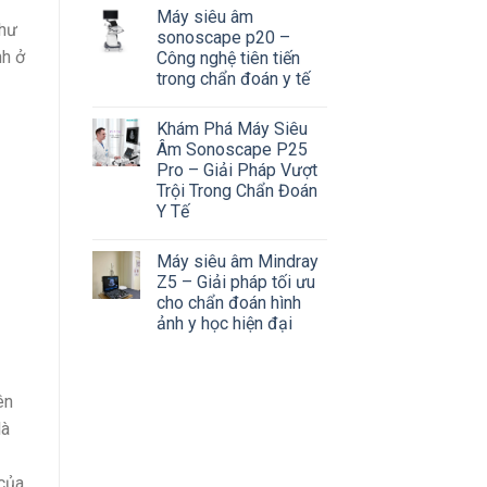
Máy siêu âm
như
sonoscape p20 –
nh ở
Công nghệ tiên tiến
trong chẩn đoán y tế
Khám Phá Máy Siêu
Âm Sonoscape P25
Pro – Giải Pháp Vượt
Trội Trong Chẩn Đoán
Y Tế
Máy siêu âm Mindray
Z5 – Giải pháp tối ưu
cho chẩn đoán hình
ảnh y học hiện đại
ên
là
 của