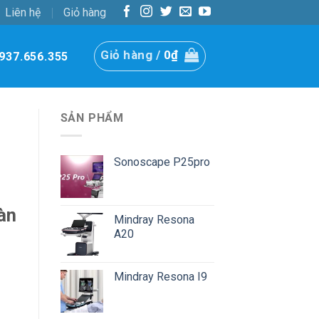
Liên hệ
Giỏ hàng
Giỏ hàng /
0
₫
937.656.355
SẢN PHẨM
Sonoscape P25pro
àn
Mindray Resona
A20
Mindray Resona I9