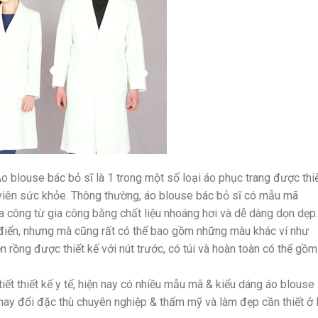
 blouse bác bỏ sĩ là 1 trong một số loại áo phục trang được thi
 viên sức khỏe. Thông thường, áo blouse bác bỏ sĩ có mẫu mã
ia công từ gia công bằng chất liệu nhoáng hơi và dễ dàng dọn dẹp.
 điển, nhưng mà cũng rất có thể bao gồm những màu khác ví như
rồng được thiết kế với nút trước, có túi và hoàn toàn có thể gồm
iết thiết kế y tế, hiện nay có nhiều mẫu mã & kiểu dáng áo blouse
hay đổi đặc thù chuyên nghiệp & thẩm mỹ và làm đẹp cần thiết ở l