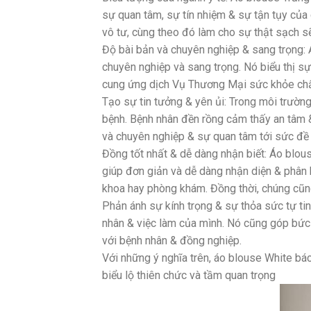
sự quan tâm, sự tín nhiệm & sự tận tụy của
vô tư, cùng theo đó làm cho sự thật sạch sẽ
Độ bài bản và chuyên nghiệp & sang trọng: 
chuyên nghiệp và sang trọng. Nó biểu thị sự
cung ứng dịch Vụ Thương Mại sức khỏe chất
Tạo sự tin tưởng & yên ủi: Trong môi trường
bệnh. Bệnh nhân đền rồng cảm thấy an tâm & 
và chuyên nghiệp & sự quan tâm tới sức đề
Đồng tốt nhất & dễ dàng nhận biết: Áo blou
giúp đơn giản và dễ dàng nhận diện & phân
khoa hay phòng khám. Đồng thời, chúng cũn
Phản ánh sự kính trọng & sự thỏa sức tự tin
nhân & việc làm của mình. Nó cũng góp bức t
với bệnh nhân & đồng nghiệp.
Với những ý nghĩa trên, áo blouse White bá
biểu lộ thiên chức và tầm quan trọng