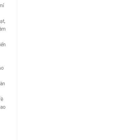
mỉ
ạt,
làm
iển
ảo
oàn
về
hao