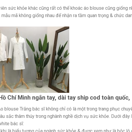
viên sức khỏe khác cũng rất có thể khoác áo blouse cũng giống 
 và mẫu mã không giống nhau để nhận ra tầm quan trọng & chức da
ồ Chí Minh ngắn tay, dài tay ship cod toàn quốc,
o blouse Trắng bác sĩ không chỉ có là một trong trang phục chuy
âu sắc thâm thúy trong nghành nghề dịch vụ sức khỏe. Dưới đây 
hite bác sĩ:
 khi là biểu tượng của ngành sức khỏe & được xem như là bộc lộ