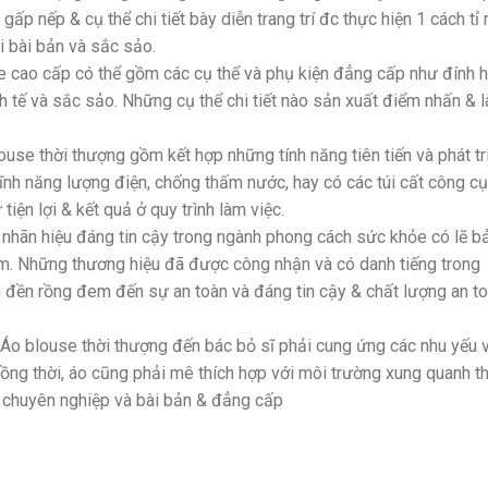
ấp nếp & cụ thể chi tiết bày diễn trang trí đc thực hiện 1 cách tỉ 
 bài bản và sắc sảo.
se cao cấp có thể gồm các cụ thể và phụ kiện đẳng cấp như đính h
inh tế và sắc sảo. Những cụ thể chi tiết nào sản xuất điểm nhấn & 
louse thời thượng gồm kết hợp những tính năng tiên tiến và phát tr
nh năng lượng điện, chống thấm nước, hay có các túi cất công cụ
tiện lợi & kết quả ở quy trình làm việc.
c nhãn hiệu đáng tin cậy trong ngành phong cách sức khỏe có lẽ b
m. Những thương hiệu đã được công nhận và có danh tiếng trong
ng đền rồng đem đến sự an toàn và đáng tin cậy & chất lượng an t
 Áo blouse thời thượng đến bác bỏ sĩ phải cung ứng các nhu yếu 
Đồng thời, áo cũng phải mê thích hợp với môi trường xung quanh t
i chuyên nghiệp và bài bản & đẳng cấp