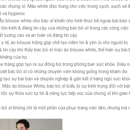
 các chưng sĩ. Màu white đặc trung cho việc trong sạch, sạch sẽ 
 và hygienic.
Áo blouse white cho bác sĩ khiến cho hình thức bề ngoài bài bản 
 tôn kính & đáng tin cậy của những bác bỏ sĩ trong các công việc
 lượng cao và an toàn và đáng tin cậy.
 y tế, áo blouse trắng góp chế tạo niềm tin & yên ủi cho người bị
tin cậy khi thấy bác bỏ sĩ mặc áo blouse white, thể hiện sự bài 
 kháng của họ.
se trắng góp tạo ra sự đồng bộ trong phòng ban sức khỏe. Điều n
 biệt bác bỏ sĩ có những chuyên viên không giống trong khám đa
g tạo sự bài bản và chuyên nghiệp & gắn kết ở hàng ngũ sức khỏ
: Mặc áo blouse White, bác bỏ sĩ biểu lộ sự kính trọng đối với bệ
ốc sự thỏa sức tự tin & năng lực tiếp xúc của chưng sĩ khi giao 
c bỏ sĩ không chỉ là một phần của phục trang việc làm, nhưng mà 