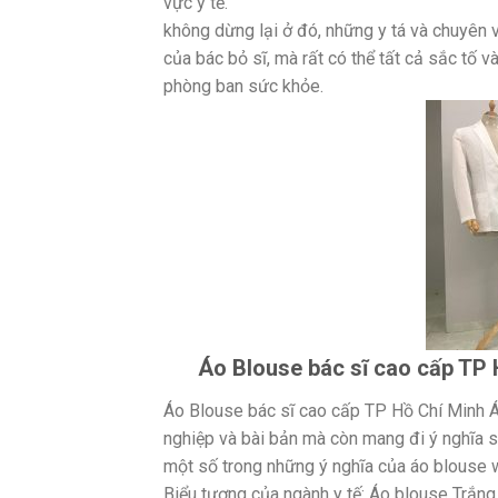
vực y tế.
không dừng lại ở đó, những y tá và chuyên 
của bác bỏ sĩ, mà rất có thể tất cả sắc tố
phòng ban sức khỏe.
Áo Blouse bác sĩ cao cấp TP H
Áo Blouse bác sĩ cao cấp TP Hồ Chí Minh Á
nghiệp và bài bản mà còn mang đi ý nghĩa s
một số trong những ý nghĩa của áo blouse w
Biểu tượng của ngành y tế: Áo blouse Trắng