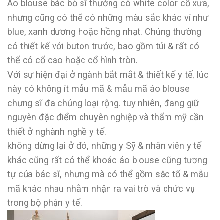
Áo blouse bác bỏ sĩ thường có white color cổ xưa,
nhưng cũng có thể có những màu sắc khác ví như
blue, xanh dương hoặc hồng nhạt. Chúng thường
có thiết kế với buton trước, bao gồm túi & rất có
thể có cổ cao hoặc cổ hình tròn.
Với sự hiện đại ở ngành bắt mắt & thiết kế y tế, lúc
này có không ít mẫu mã & mẫu mã áo blouse
chưng sĩ đa chủng loại rộng. tuy nhiên, đang giữ
nguyên đặc điểm chuyên nghiệp và thẩm mỹ cần
thiết ở nghành nghề y tế.
không dừng lại ở đó, những y Sỹ & nhân viên y tế
khác cũng rất có thể khoác áo blouse cũng tương
tự của bác sĩ, nhưng mà có thể gồm sắc tố & mẫu
mã khác nhau nhằm nhận ra vai trò và chức vụ
trong bộ phận y tế.