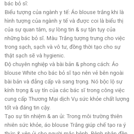
bác bỏ sĩ:
Biểu tượng của ngành y tế: Áo blouse trắng khi là
hình tượng của ngành y tế và được coi là biểu thị
của sự quan tâm, sự lòng tin & sự tận tụy của
những bác bỏ sĩ. Màu Trắng tượng trưng cho việc
trong sạch, sạch và vô tư, đồng thời tạo cho sự
thật sạch sẽ và hygienic.
Độ chuyên nghiệp và bài bản & phong cách: Áo
blouse White cho bác bỏ sĩ tạo nên vẻ bên ngoài
bài bản và đẳng cấp và sang trọng. Nó bộc lộ sự
kính trọng & uy tín của các bác sĩ trong công việc
cung cấp Thương Mại dịch Vụ sức khỏe chất lượng
tốt và đáng tin cậy.
Tạo sự tín nhiệm & an ủi: Trong môi trường thiên
nhiên sức khỏe, áo blouse Trắng giúp chế tạo ra ý
thức & yên ủi cho người mắc bệnh. Bệnh nhân đền