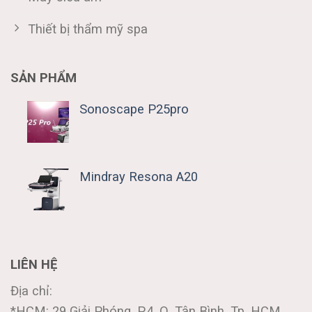
Thiết bị thẩm mỹ spa
SẢN PHẨM
Sonoscape P25pro
Mindray Resona A20
LIÊN HỆ
Địa chỉ:
*HCM: 29 Giải Phóng, P.4, Q. Tân Bình, Tp. HCM