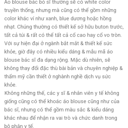
Áo blouse bác bỏ sĩ thường sẽ có white color
truyền thống, nhưng mà cũng có thể gồm những
color khác ví như xanh, blue dương hoặc hồng
nhạt. Chúng thường có thiết kế sở hữu buton trước,
tất cả túi & rất có thể tất cả cổ cao hay cổ vo tròn.
Với sự hiện đại ở ngành bắt mắt & thiết kế sức
khỏe, giờ đây có nhiều kiểu dáng & mẫu mã áo
blouse bác sĩ đa dạng rộng. Mặc dù nhiên, sẽ
không thay đổi đặc thù bài bản và chuyên nghiệp &
thẩm mỹ cần thiết ở nghành nghề dịch vụ sức
khỏe.
Không những thế, các y sĩ & nhân viên y tế không
giống cũng có thể khoác áo blouse cũng như của
bác sĩ, nhưng có thể gồm màu sắc & kiểu dáng
khác nhau để nhận ra vai trò và chức danh trong
bộ phận y tế.