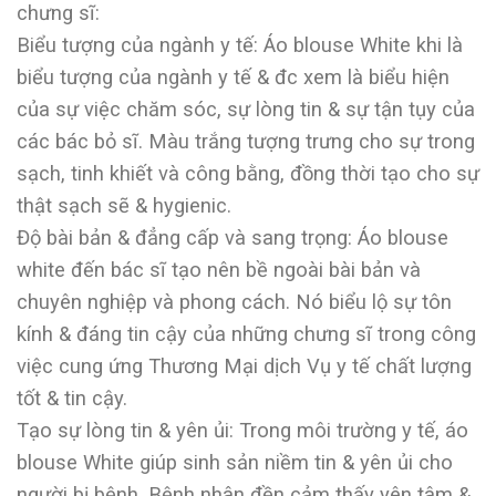
chưng sĩ:
Biểu tượng của ngành y tế: Áo blouse White khi là
biểu tượng của ngành y tế & đc xem là biểu hiện
của sự việc chăm sóc, sự lòng tin & sự tận tụy của
các bác bỏ sĩ. Màu trắng tượng trưng cho sự trong
sạch, tinh khiết và công bằng, đồng thời tạo cho sự
thật sạch sẽ & hygienic.
Độ bài bản & đẳng cấp và sang trọng: Áo blouse
white đến bác sĩ tạo nên bề ngoài bài bản và
chuyên nghiệp và phong cách. Nó biểu lộ sự tôn
kính & đáng tin cậy của những chưng sĩ trong công
việc cung ứng Thương Mại dịch Vụ y tế chất lượng
tốt & tin cậy.
Tạo sự lòng tin & yên ủi: Trong môi trường y tế, áo
blouse White giúp sinh sản niềm tin & yên ủi cho
người bị bệnh. Bệnh nhân đền cảm thấy yên tâm &