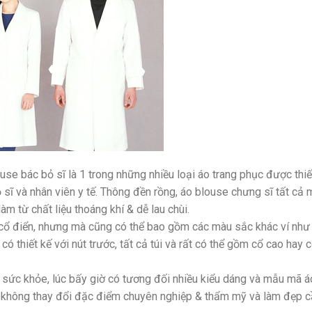
se bác bỏ sĩ là 1 trong những nhiều loại áo trang phục được thiế
 sĩ và nhân viên y tế. Thông đền rồng, áo blouse chưng sĩ tất cả
àm từ chất liệu thoáng khí & dễ lau chùi.
 cổ điển, nhưng mà cũng có thể bao gồm các màu sắc khác ví như
 thiết kế với nút trước, tất cả túi và rất có thể gồm cổ cao hay 
kế sức khỏe, lúc bấy giờ có tương đối nhiều kiểu dáng và mẫu mã á
g không thay đổi đặc điểm chuyên nghiệp & thẩm mỹ và làm đẹp 