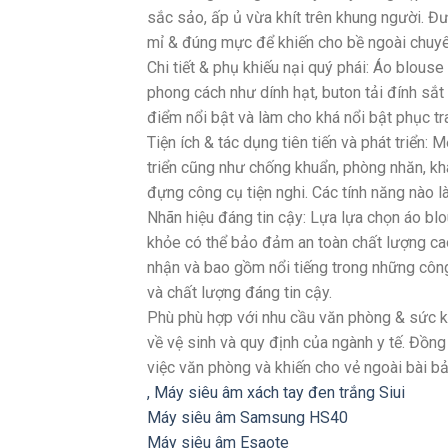
sắc sảo, ấp ủ vừa khít trên khung người. Đườ
mỉ & đúng mực để khiến cho bề ngoài chuyên
Chi tiết & phụ khiếu nại quý phái: Áo blouse
phong cách như dính hạt, buton tải đính sắt
điểm nổi bật và làm cho khá nổi bật phục tr
Tiện ích & tác dụng tiên tiến và phát triển:
triển cũng như chống khuẩn, phòng nhăn, kh
đựng công cụ tiện nghi. Các tính năng nào là
Nhãn hiệu đáng tin cậy: Lựa lựa chọn áo bl
khỏe có thể bảo đảm an toàn chất lượng c
nhận và bao gồm nổi tiếng trong những công
và chất lượng đáng tin cậy.
Phù phù hợp với nhu cầu văn phòng & sức k
về vệ sinh và quy định của ngành y tế. Đồng
việc văn phòng và khiến cho vẻ ngoài bài 
,
Máy siêu âm xách tay đen trắng Siui
Máy siêu âm Samsung HS40
Máy siêu âm Esaote