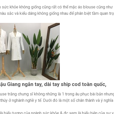
ên sức khỏe không giống cũng rất có thể mặc áo blouse cũng như
màu sắc và kiểu dáng không giống nhau để phân biệt tầm quan tr
ậu Giang ngắn tay, dài tay ship cod toàn quốc,
use trắng chưng sĩ không những là 1 trong âu phục bài bản nhưn
thúy ở nghành nghề y tế. Dưới đó là một số chân thành và ý nghĩa
 là biểu tượng của ngành sức khỏe & đc xem là biểu hiện của sự v