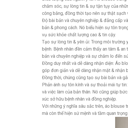
chăm sóc, sự lòng tin & sự tận tụy của nhữ
công bằng, đồng thời tạo nên sự thật sạch 
Độ bài bản và chuyên nghiệp & đẳng cấp và 
bản & phong cách. Nó biểu hiện sự tôn trọn
vụ sức khỏe chất lượng cao & tin cậy.
Tạo sự lòng tin & yên ủi: Trong môi trường 
bệnh. Bệnh nhân đền cảm thấy an tâm & an to
bản và chuyên nghiệp và sự chăm lo đến s
Đồng duy nhất và dễ dàng nhận diện: Áo bl
góp đơn giản và dễ dàng nhận mặt & nhận b
Đồng thời, chúng cũng tạo sự bài bản và gắ
Phản ánh sự tôn kính và sự thoải mái tự tin
và việc làm của bản thân. Nó cũng giúp bức t
xúc sở hữu bệnh nhân và đồng nghiệp.
Với những ý nghĩa sâu sắc trên, áo blouse t
mà còn thể hiện sứ mệnh và tầm quan trọng