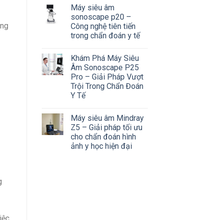
Máy siêu âm
sonoscape p20 –
ọng
Công nghệ tiên tiến
trong chẩn đoán y tế
Khám Phá Máy Siêu
Âm Sonoscape P25
Pro – Giải Pháp Vượt
Trội Trong Chẩn Đoán
Y Tế
Máy siêu âm Mindray
Z5 – Giải pháp tối ưu
cho chẩn đoán hình
ảnh y học hiện đại
g
iệc