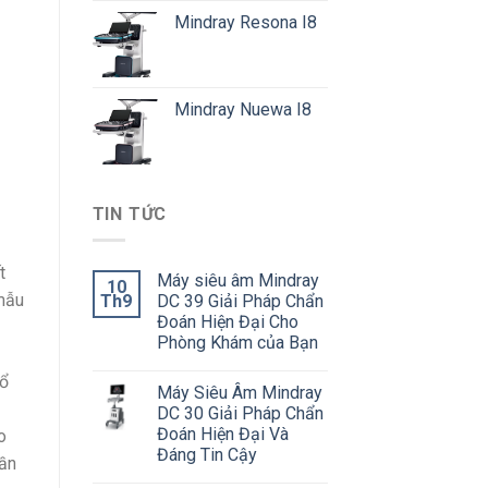
Mindray Resona I8
Mindray Nuewa I8
TIN TỨC
t
Máy siêu âm Mindray
10
 mẫu
Th9
DC 39 Giải Pháp Chẩn
Đoán Hiện Đại Cho
Phòng Khám của Bạn
cổ
Máy Siêu Âm Mindray
DC 30 Giải Pháp Chẩn
Đoán Hiện Đại Và
o
Đáng Tin Cậy
cần