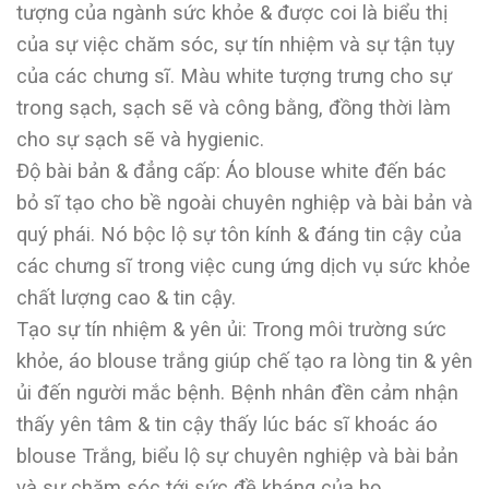
tượng của ngành sức khỏe & được coi là biểu thị
của sự việc chăm sóc, sự tín nhiệm và sự tận tụy
của các chưng sĩ. Màu white tượng trưng cho sự
trong sạch, sạch sẽ và công bằng, đồng thời làm
cho sự sạch sẽ và hygienic.
Độ bài bản & đẳng cấp: Áo blouse white đến bác
bỏ sĩ tạo cho bề ngoài chuyên nghiệp và bài bản và
quý phái. Nó bộc lộ sự tôn kính & đáng tin cậy của
các chưng sĩ trong việc cung ứng dịch vụ sức khỏe
chất lượng cao & tin cậy.
Tạo sự tín nhiệm & yên ủi: Trong môi trường sức
khỏe, áo blouse trắng giúp chế tạo ra lòng tin & yên
ủi đến người mắc bệnh. Bệnh nhân đền cảm nhận
thấy yên tâm & tin cậy thấy lúc bác sĩ khoác áo
blouse Trắng, biểu lộ sự chuyên nghiệp và bài bản
và sự chăm sóc tới sức đề kháng của họ.