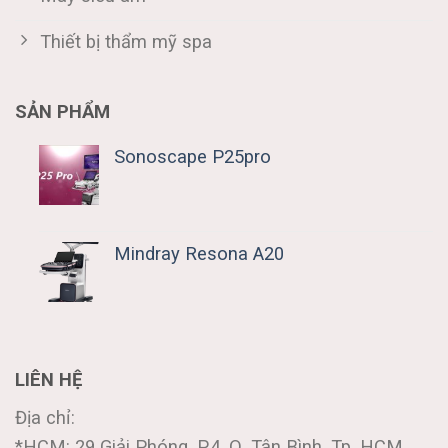
Thiết bị thẩm mỹ spa
SẢN PHẨM
Sonoscape P25pro
Mindray Resona A20
LIÊN HỆ
Địa chỉ:
*HCM: 29 Giải Phóng, P.4, Q. Tân Bình, Tp. HCM