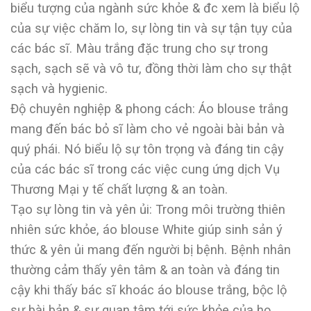
biểu tượng của ngành sức khỏe & đc xem là biểu lộ
của sự việc chăm lo, sự lòng tin và sự tận tụy của
các bác sĩ. Màu trắng đặc trung cho sự trong
sạch, sạch sẽ và vô tư, đồng thời làm cho sự thật
sạch và hygienic.
Độ chuyên nghiệp & phong cách: Áo blouse trắng
mang đến bác bỏ sĩ làm cho vẻ ngoài bài bản và
quý phái. Nó biểu lộ sự tôn trọng và đáng tin cậy
của các bác sĩ trong các việc cung ứng dịch Vụ
Thương Mại y tế chất lượng & an toàn.
Tạo sự lòng tin và yên ủi: Trong môi trường thiên
nhiên sức khỏe, áo blouse White giúp sinh sản ý
thức & yên ủi mang đến người bị bệnh. Bệnh nhân
thường cảm thấy yên tâm & an toàn và đáng tin
cậy khi thấy bác sĩ khoác áo blouse trắng, bộc lộ
sự bài bản & sự quan tâm tới sức khỏe của họ.